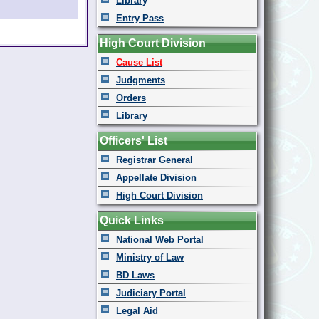
Library
Entry Pass
High Court Division
Cause List
Judgments
Orders
Library
Officers' List
Registrar General
Appellate Division
High Court Division
Quick Links
National Web Portal
Ministry of Law
BD Laws
Judiciary Portal
Legal Aid