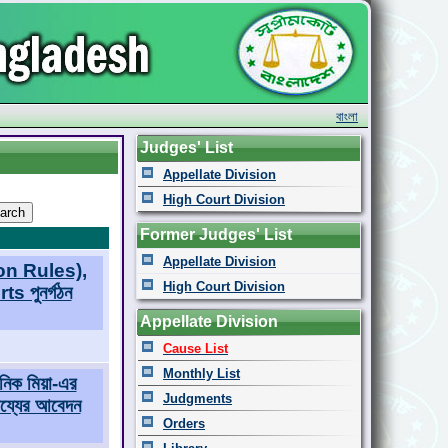
বাংলা
Judges' List
Appellate Division
High Court Division
Former Judges' List
Appellate Division
n Rules),
High Court Division
 পুনর্গঠন
Appellate Division
Cause List
Monthly List
নিক মিয়া-এর
Judgments
হায্যের আবেদন
Orders