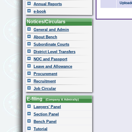
Uploade
Annual Reports
e-book
Notices/Circulars
General and Admin
About Bench
Subordinate Courts
District Level Transfers
NOC and Passport
Leave and Allowance
Procurement
Recruitment
Job Circular
E-filing
(Company & Admiralty)
Lawyers' Panel
Section Panel
Bench Panel
Tutorial