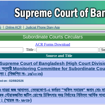
|
|
S
Online ACR
Judicial Phone Diary App
Subordinate Courts Circulars
ACR Forms Download
Tittle :
Source and Title
Supreme Court of Bangladesh (High Court Divisio
 অনুযায়ী Monitoring Committee for Subordinate Courts
ন্ত। (বিজ্ঞপ্তি নং- ১৬/২০২৬)
d on : 02/08/2026
ও দায়রা জজ আদালত, নেত্রকোণা-এ কর্মরত "অফিস সহায়ক" জনাব মোঃ মা
্কে স্ট্রোকজনিত জটিল রোগের চিকিৎসার ব্যয় নির্বাহের নিমিত্ত আর্থিক সা
গে। (স্মারক নং- ৬৮৩৮)