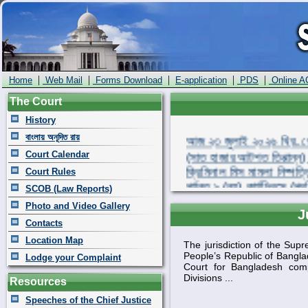
|
|
|
|
|
Home
Web Mail
Forms Download
E-application
PDS
Online A
The Court
History
আজ ২৩ জুলাই ২০২৬ খ্রি. রো
বাংলায় অনূদিত রায়
(সাত হাজার আটশত তিপ্পান্ন) 
Court Calendar
ক্রিমিনাল মিস মামলা নিষ্পত্ত
Court Rules
পর্যন্ত ৯ (নয়) কার্যদিবসে 
SCOB (Law Reports)
পুরাতন ক্রিমিনাল মিস মামলা 
Photo and Video Gallery
মামলা মিলিয়ে মোট ৪২,৬৯৯ (ব
J
Contacts
Location Map
The jurisdiction of the Sup
People’s Republic of Banglad
Lodge your Complaint
Court for Bangladesh comp
Divisions ...
Resources
Speeches of the Chief Justice