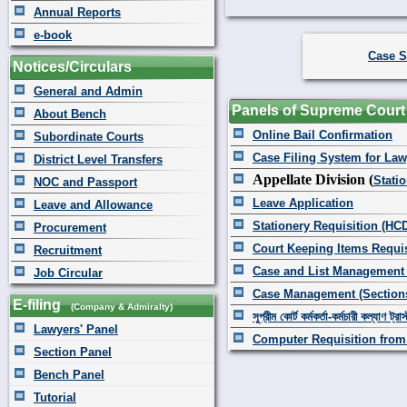
Annual Reports
e-book
Case S
Notices/Circulars
General and Admin
Panels of Supreme Court
About Bench
Online Bail Confirmation
Subordinate Courts
Case Filing System for Law
District Level Transfers
Appellate Division (
Stati
NOC and Passport
Leave Application
Leave and Allowance
Stationery Requisition (HC
Procurement
Court Keeping Items Requis
Recruitment
Case and List Management
Job Circular
Case Management (Section
E-filing
(Company & Admiralty)
সুপ্রীম কোর্ট কর্মকর্তা-কর্মচারী কল্যাণ ট্রাস
Lawyers' Panel
Computer Requisition from
Section Panel
Bench Panel
Tutorial