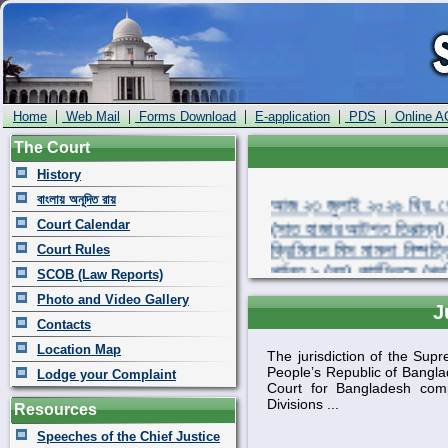
|
|
|
|
|
Home
Web Mail
Forms Download
E-application
PDS
Online A
The Court
History
আজ ২৩ জুলাই ২০২৬ খ্রি. রো
বাংলায় অনূদিত রায়
(সাত হাজার আটশত তিপ্পান্ন) 
Court Calendar
ক্রিমিনাল মিস মামলা নিষ্পত্ত
Court Rules
পর্যন্ত ৯ (নয়) কার্যদিবসে 
SCOB (Law Reports)
পুরাতন ক্রিমিনাল মিস মামলা 
Photo and Video Gallery
মামলা মিলিয়ে মোট ৪২,৬৯৯ (ব
J
Contacts
Location Map
The jurisdiction of the Sup
People’s Republic of Banglad
Lodge your Complaint
Court for Bangladesh comp
Divisions ...
Resources
Speeches of the Chief Justice