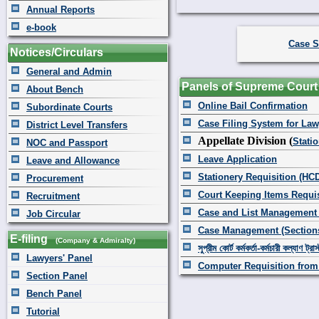
Annual Reports
e-book
Case S
Notices/Circulars
General and Admin
Panels of Supreme Court
About Bench
Online Bail Confirmation
Subordinate Courts
Case Filing System for Law
District Level Transfers
Appellate Division (
Stati
NOC and Passport
Leave Application
Leave and Allowance
Stationery Requisition (HC
Procurement
Court Keeping Items Requis
Recruitment
Case and List Management
Job Circular
Case Management (Section
E-filing
(Company & Admiralty)
সুপ্রীম কোর্ট কর্মকর্তা-কর্মচারী কল্যাণ ট্রাস
Lawyers' Panel
Computer Requisition from
Section Panel
Bench Panel
Tutorial