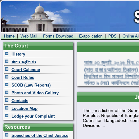
|
|
|
|
|
Home
Web Mail
Forms Download
E-application
PDS
Online A
The Court
History
আজ ২৩ জুলাই ২০২৬ খ্রি. রো
বাংলায় অনূদিত রায়
(সাত হাজার আটশত তিপ্পান্ন) 
Court Calendar
ক্রিমিনাল মিস মামলা নিষ্পত্ত
Court Rules
পর্যন্ত ৯ (নয়) কার্যদিবসে 
SCOB (Law Reports)
পুরাতন ক্রিমিনাল মিস মামলা 
মামলা মিলিয়ে মোট ৪২,৬৯৯ (ব
Photo and Video Gallery
J
Contacts
Location Map
The jurisdiction of the Sup
People’s Republic of Banglad
Lodge your Complaint
Court for Bangladesh comp
Divisions ...
Resources
Speeches of the Chief Justice