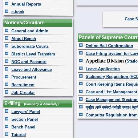
Annual Reports
e-book
Case S
Notices/Circulars
General and Admin
Panels of Supreme Court
About Bench
Online Bail Confirmation
Subordinate Courts
Case Filing System for Law
District Level Transfers
Appellate Division (
Stati
NOC and Passport
Leave Application
Leave and Allowance
Stationery Requisition (HC
Procurement
Court Keeping Items Requis
Recruitment
Case and List Management
Job Circular
Case Management (Section
E-filing
(Company & Admiralty)
সুপ্রীম কোর্ট কর্মকর্তা-কর্মচারী কল্যাণ ট্রাস
Lawyers' Panel
Computer Requisition from
Section Panel
Bench Panel
Tutorial