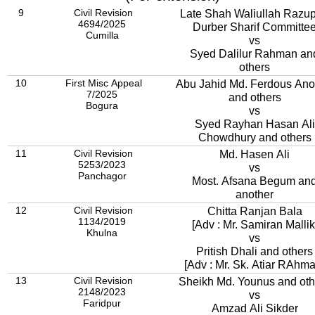
9
Civil Revision
Late Shah Waliullah Razup
4694/2025
Durber Sharif Committe
Cumilla
vs
Syed Dalilur Rahman an
others
10
First Misc Appeal
Abu Jahid Md. Ferdous An
7/2025
and others
Bogura
vs
Syed Rayhan Hasan Ali
Chowdhury and others
11
Civil Revision
Md. Hasen Ali
5253/2023
vs
Panchagor
Most. Afsana Begum an
another
12
Civil Revision
Chitta Ranjan Bala
1134/2019
[Adv : Mr. Samiran Mallik
Khulna
vs
Pritish Dhali and others
[Adv : Mr. Sk. Atiar RAhma
13
Civil Revision
Sheikh Md. Younus and oth
2148/2023
vs
Faridpur
Amzad Ali Sikder