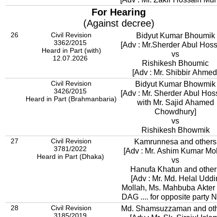
For Hearing
(Against decree)
26
Civil Revision
Bidyut Kumar Bhoumik
3362/2015
[Adv : Mr.Sherder Abul Hoss
Heard in Part (with)
vs
12.07.2026
Rishikesh Bhoumic
[Adv : Mr. Shibbir Ahmed
Civil Revision
Bidyut Kumar Bhowmik
3426/2015
[Adv : Mr. Sherder Abul Hos
Heard in Part (Brahmanbaria)
with Mr. Sajid Ahamed
Chowdhury]
vs
Rishikesh Bhowmik
27
Civil Revision
Kamrunnesa and others
3781/2022
[Adv : Mr. Ashim Kumar Moll
Heard in Part (Dhaka)
vs
Hanufa Khatun and other
[Adv : Mr. Md. Helal Uddi
Mollah, Ms. Mahbuba Akter 
DAG .... for opposite party N
28
Civil Revision
Md. Shamsuzzaman and ot
3185/2019