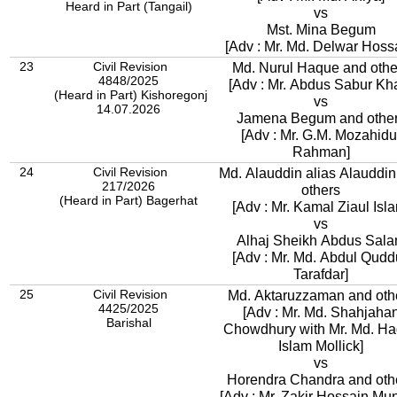
Heard in Part (Tangail)
vs
Mst. Mina Begum
[Adv : Mr. Md. Delwar Hoss
23
Civil Revision
Md. Nurul Haque and othe
4848/2025
[Adv : Mr. Abdus Sabur Kh
(Heard in Part) Kishoregonj
vs
14.07.2026
Jamena Begum and othe
[Adv : Mr. G.M. Mozahidu
Rahman]
24
Civil Revision
Md. Alauddin alias Alauddin
217/2026
others
(Heard in Part) Bagerhat
[Adv : Mr. Kamal Ziaul Isl
vs
Alhaj Sheikh Abdus Sal
[Adv : Mr. Md. Abdul Qudd
Tarafdar]
25
Civil Revision
Md. Aktaruzzaman and oth
4425/2025
[Adv : Mr. Md. Shahjaha
Barishal
Chowdhury with Mr. Md. Ha
Islam Mollick]
vs
Horendra Chandra and oth
[Adv : Mr. Zakir Hossain Mun