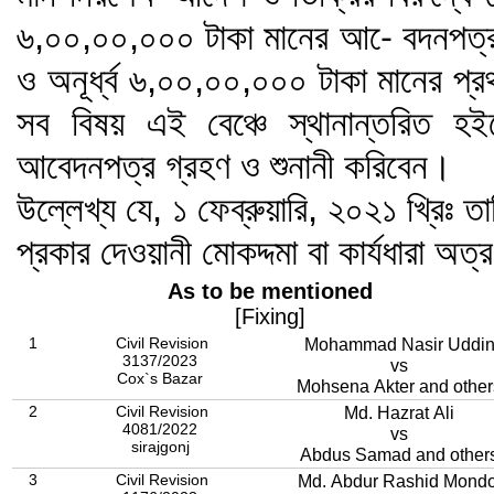
৬,০০,০০,০০০ টাকা মানের আ-ে বদনপত্র 
ও অনূর্ধ্ব ৬,০০,০০,০০০ টাকা মানের প্
সব বিষয় এই বেঞ্চে স্থানান্তরিত হই
আবেদনপত্র গ্রহণ ও শুনানী করিবেন।
উল্লেখ্য যে, ১ ফেব্রুয়ারি, ২০২১ খ্রিঃ তা
প্রকার দেওয়ানী মোকদ্দমা বা কার্যধারা অত্
As to be mentioned
[Fixing]
1
Civil Revision
Mohammad Nasir Uddi
3137/2023
vs
Cox`s Bazar
Mohsena Akter and other
2
Civil Revision
Md. Hazrat Ali
4081/2022
vs
sirajgonj
Abdus Samad and other
3
Civil Revision
Md. Abdur Rashid Mondo