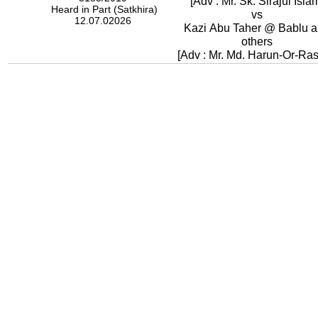
[Adv : Mr. Sk. Sirajul Isla
Heard in Part (Satkhira)
vs
12.07.02026
Kazi Abu Taher @ Bablu 
others
[Adv : Mr. Md. Harun-Or-Ras