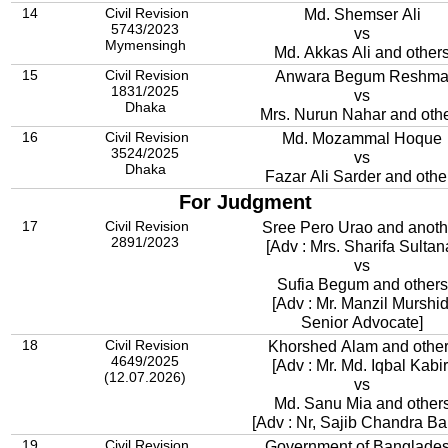
14
Civil Revision
Md. Shemser Ali
5743/2023
vs
Mymensingh
Md. Akkas Ali and other
15
Civil Revision
Anwara Begum Reshm
1831/2025
vs
Dhaka
Mrs. Nurun Nahar and oth
16
Civil Revision
Md. Mozammal Hoque
3524/2025
vs
Dhaka
Fazar Ali Sarder and othe
For Judgment
17
Civil Revision
Sree Pero Urao and anoth
2891/2023
[Adv : Mrs. Sharifa Sultan
vs
Sufia Begum and others
[Adv : Mr. Manzil Murshid
Senior Advocate]
18
Civil Revision
Khorshed Alam and othe
4649/2025
[Adv : Mr. Md. Iqbal Kabir
(12.07.2026)
vs
Md. Sanu Mia and other
[Adv : Nr, Sajib Chandra Ba
19
Civil Revision
Government of Banglade