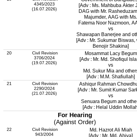
4345/2023
[Adv : Ms. Mahbuba Akter J
(16.07.2026)
DAG with Mr. Rasheduza
Majumder, AAG with Ms
Fatema Noor Nazmoon, A
vs
Shawapan Banerjee and ot
[Adv : Mr. Sukumar Biswas, 
Benojir Shakina]
20
Civil Revision
Mosammat Lacy Begum
3706/2024
[Adv : Mr. Md. Shofiqul Isl
(19.07.2026)
vs
Md. Sukur Mia and other
[Adv : M.M. Shafiullah]
21
Civil Revision
Ashiqur Rahman Chowdhu
2290/2024
[Adv : Mr. Sumit Kumar Sar
(21.07.2026)
vs
Senuara Begum and othe
[Adv : Helal Uddin Mollah
For Hearing
(Against Order)
22
Civil Revision
Md. Hazrot Ali Miah
943/2004
[Adv : Mr. Md. Ahiya]