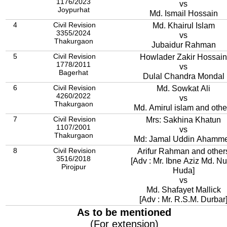
1176/2023
vs
Joypurhat
Md. Ismail Hossain
4
Civil Revision
Md. Khairul Islam
3355/2024
vs
Thakurgaon
Jubaidur Rahman
5
Civil Revision
Howlader Zakir Hossain
1778/2011
vs
Bagerhat
Dulal Chandra Mondal
6
Civil Revision
Md. Sowkat Ali
4260/2022
vs
Thakurgaon
Md. Amirul islam and oth
7
Civil Revision
Mrs: Sakhina Khatun
1107/2001
vs
Thakurgaon
Md: Jamal Uddin Ahamm
8
Civil Revision
Arifur Rahman and other
3516/2018
[Adv : Mr. Ibne Aziz Md. Nu
Pirojpur
Huda]
vs
Md. Shafayet Mallick
[Adv : Mr. R.S.M. Durbar
As to be mentioned
(For extension)