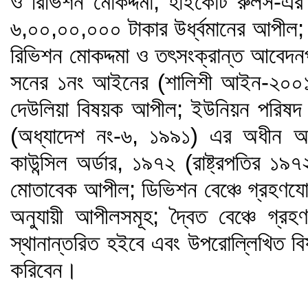
ও রিভিশন মোকদ্দমা; হাইকোর্ট রুলস-এর
৬,০০,০০,০০০ টাকার উর্ধ্বমানের আপীল; 
রিভিশন মোকদ্দমা ও তৎসংক্রান্ত আবেদ
সনের ১নং আইনের (শালিশী আইন-২০০১
দেউলিয়া বিষয়ক আপীল; ইউনিয়ন পরিষদ 
(অধ্যাদেশ নং-৬, ১৯৯১) এর অধীন আপীল
কাউন্সিল অর্ডার, ১৯৭২ (রাষ্ট্রপতির 
মোতাবেক আপীল; ডিভিশন বেঞ্চে গ্রহণযোগ
অনুযায়ী আপীলসমূহ; দ্বৈত বেঞ্চে গ্র
স্থানান্তরিত হইবে এবং উপরোল্লিখিত বি
করিবেন।