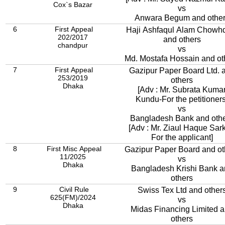
Cox`s Bazar
vs
Anwara Begum and othe
6
First Appeal
Haji Ashfaqul Alam Chowh
202/2017
and others
chandpur
vs
Md. Mostafa Hossain and ot
7
First Appeal
Gazipur Paper Board Ltd. 
253/2019
others
Dhaka
[Adv : Mr. Subrata Kuma
Kundu-For the petitioners
vs
Bangladesh Bank and oth
[Adv : Mr. Ziaul Haque Sark
For the applicant]
8
First Misc Appeal
Gazipur Paper Board and ot
11/2025
vs
Dhaka
Bangladesh Krishi Bank a
others
9
Civil Rule
Swiss Tex Ltd and other
625(FM)/2024
vs
Dhaka
Midas Financing Limited 
others