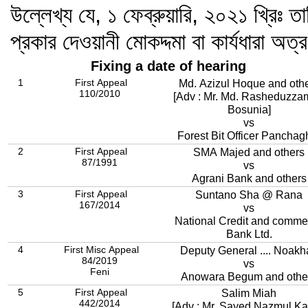
উল্লেখ্য যে, ১ ফেব্রুয়ারি, ২০২১ খ্রিঃ তা
প্রকার দেওয়ানী মোকদ্দমা বা কার্যধারা অত্
Fixing a date of hearing
1
First Appeal
Md. Azizul Hoque and oth
110/2010
[Adv : Mr. Md. Rasheduzz
Bosunia]
vs
Forest Bit Officer Pan
2
First Appeal
SMA Majed and others
87/1991
vs
Agrani Bank and others
3
First Appeal
Suntano Sha @ Rana
167/2014
vs
National Credit and comme
Bank Ltd.
4
First Misc Appeal
Deputy General .... Noakha
84/2019
vs
Feni
Anowara Begum and othe
5
First Appeal
Salim Miah
442/2014
[Adv : Mr. Sayed Nazmul Ka