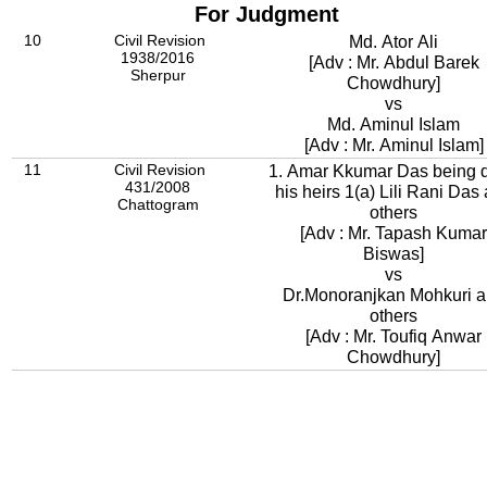
For Judgment
10
Civil Revision
Md. Ator Ali
1938/2016
[Adv : Mr. Abdul Barek
Sherpur
Chowdhury]
vs
Md. Aminul Islam
[Adv : Mr. Aminul Islam]
11
Civil Revision
1. Amar Kkumar Das being 
431/2008
his heirs 1(a) Lili Rani Das
Chattogram
others
[Adv : Mr. Tapash Kumar
Biswas]
vs
Dr.Monoranjkan Mohkuri 
others
[Adv : Mr. Toufiq Anwar
Chowdhury]