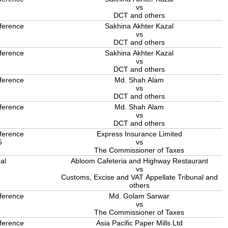
5
vs
DCT and others
ference
Sakhina Akhter Kazal
5
vs
DCT and others
ference
Sakhina Akhter Kazal
5
vs
DCT and others
ference
Md. Shah Alam
5
vs
DCT and others
ference
Md. Shah Alam
5
vs
DCT and others
ference
Express Insurance Limited
5
vs
The Commissioner of Taxes
al
Abloom Cafeteria and Highway Restaurant
5
vs
Customs, Excise and VAT Appellate Tribunal and
others
ference
Md. Golam Sarwar
5
vs
The Commissioner of Taxes
ference
Asia Pacific Paper Mills Ltd