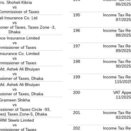
rs. Shoheli Kibria
86/202
vs
Commissioer of Taxes
195
Income Tax Re
li Insurance Co. Ltd
87/202
vs
ner of Taxes, Taxes Zone -3,
196
Income Tax Re
Dhaka
88/202
nce Insurance Limited
vs
197
Income Tax Re
missioner of Taxes
89/202
 Insurance Co. Limited
vs
198
Income Tax Re
missioner of Taxes
90/202
Md. Ashek Ali Bhuiyan
vs
199
Income Tax Re
sioner of Taxes, Dhaka
115/202
Md. Ashek Ali Bhuiyan
vs
200
VAT Appe
sioner of Taxes, Dhaka
11/202
Grameen Shikha
vs
ioner of Taxes Circle -93,
201
Income Tax Re
es) Taxes Zone-5, Dhaka
82/202
RM Steels Limited
vs
202
Income Tax Re
missioner of Taxes