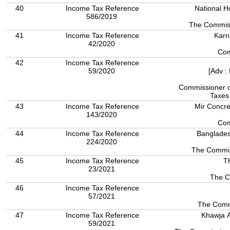
40
Income Tax Reference
National H
586/2019
The Commiss
41
Income Tax Reference
Karn
42/2020
Com
42
Income Tax Reference
59/2020
[Adv :
Commissioner o
Taxes
43
Income Tax Reference
Mir Concre
143/2020
Com
44
Income Tax Reference
Bangladesh
224/2020
The Commis
45
Income Tax Reference
Th
23/2021
The C
46
Income Tax Reference
57/2021
The Comm
47
Income Tax Reference
Khawja A
59/2021