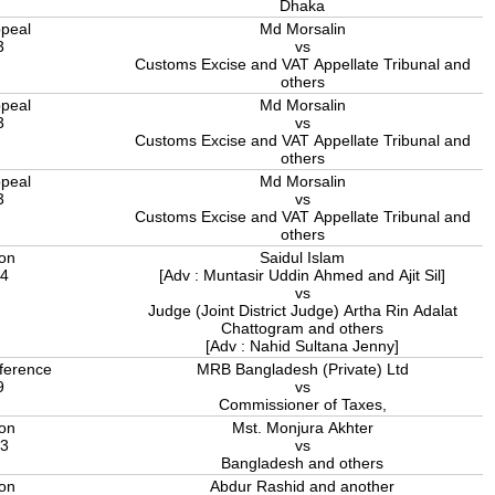
Dhaka
peal
Md Morsalin
3
vs
Customs Excise and VAT Appellate Tribunal and
others
peal
Md Morsalin
3
vs
Customs Excise and VAT Appellate Tribunal and
others
peal
Md Morsalin
3
vs
Customs Excise and VAT Appellate Tribunal and
others
ion
Saidul Islam
24
[Adv : Muntasir Uddin Ahmed and Ajit Sil]
vs
Judge (Joint District Judge) Artha Rin Adalat
Chattogram and others
[Adv : Nahid Sultana Jenny]
ference
MRB Bangladesh (Private) Ltd
9
vs
Commissioner of Taxes,
ion
Mst. Monjura Akhter
23
vs
Bangladesh and others
ion
Abdur Rashid and another