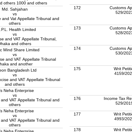
d others 1000 and others
172
Customs Ap
Md. Sahjahan
529/202
vs
 and Vat Appellate Tribunal and
others
173
Customs Ap
.P.L. Health Limited
528/202
vs
e and VAT Appellate Tribunal,
Dhaka and others
174
Customs Ap
ic Mind Share Limited
530/202
vs
se and VAT Appellate Tribunal
haka and another
175
Writ Petit
eon Bangladesh Ltd
4159/20
vs
cise and VAT Appellate Tribunal
and others
s Neha Enterprise
vs
176
Income Tax Re
and VAT Appellate Tribunal and
529/201
others
s Neha Enterprise
177
Writ Petit
vs
4993/20
and VAT Appellate Tribunal and
others
178
Writ Petit
s Neha Enterprise