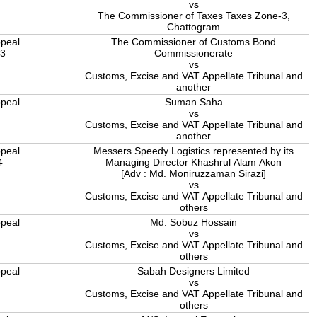
0
vs
The Commissioner of Taxes Taxes Zone-3,
Chattogram
peal
The Commissioner of Customs Bond
23
Commissionerate
vs
Customs, Excise and VAT Appellate Tribunal and
another
peal
Suman Saha
5
vs
Customs, Excise and VAT Appellate Tribunal and
another
peal
Messers Speedy Logistics represented by its
4
Managing Director Khashrul Alam Akon
[Adv : Md. Moniruzzaman Sirazi]
vs
Customs, Excise and VAT Appellate Tribunal and
others
peal
Md. Sobuz Hossain
5
vs
Customs, Excise and VAT Appellate Tribunal and
others
peal
Sabah Designers Limited
5
vs
Customs, Excise and VAT Appellate Tribunal and
others