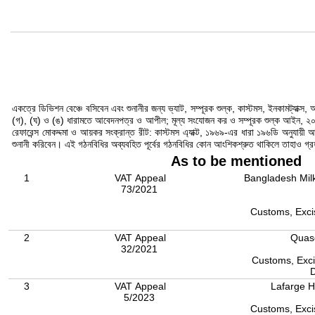
একত্রে ডিভিশন বেঞ্চে বসিবেন এবং শুনানীর জন্য ভ্যাট, সম্পূরক শুল্ক, কাস্টমস, ইনকামট্যা
(গ), (ঘ) ও (ঙ) ধারামতে আবেদনপত্র ও আপীল; মূল্য সংযোজন কর ও সম্পূরক শুল্ক আইন, ২০১
রেফারেন্স মোকদ্দমা ও আয়কর সংক্রান্ত রীট: কাস্টমস এ্যাক্ট, ১৯৬৯-এর ধারা ১৯৬ডি অনুযায়ী
শুনানী করিবেন। এই গঠনবিধির অব্যবহিত পূর্বের গঠনবিধির কোন আংশিকশ্রুত থাকিলে তাহাও গ্
As to be mentioned
1
VAT Appeal
Bangladesh Mil
73/2021
Customs, Excis
2
VAT Appeal
Quase
32/2021
Customs, Exci
3
VAT Appeal
Lafarge H
5/2023
Customs, Excis