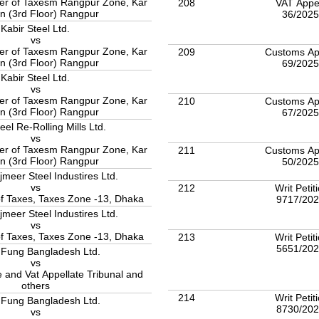
r of Taxesm Rangpur Zone, Kar
208
VAT Appe
n (3rd Floor) Rangpur
36/202
Kabir Steel Ltd.
vs
r of Taxesm Rangpur Zone, Kar
209
Customs Ap
n (3rd Floor) Rangpur
69/202
Kabir Steel Ltd.
vs
r of Taxesm Rangpur Zone, Kar
210
Customs Ap
n (3rd Floor) Rangpur
67/202
eel Re-Rolling Mills Ltd.
vs
r of Taxesm Rangpur Zone, Kar
211
Customs Ap
n (3rd Floor) Rangpur
50/202
meer Steel Industires Ltd.
vs
212
Writ Petit
f Taxes, Taxes Zone -13, Dhaka
9717/20
meer Steel Industires Ltd.
vs
f Taxes, Taxes Zone -13, Dhaka
213
Writ Petit
5651/20
 Fung Bangladesh Ltd.
vs
 and Vat Appellate Tribunal and
others
214
Writ Petit
 Fung Bangladesh Ltd.
8730/20
vs