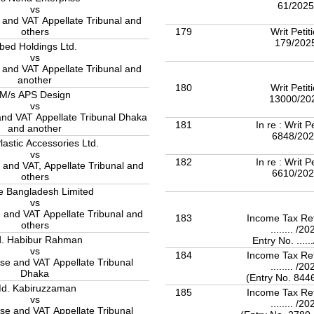
61/202
vs
and VAT Appellate Tribunal and
179
Writ Petit
others
179/202
bed Holdings Ltd.
vs
and VAT Appellate Tribunal and
another
180
Writ Petit
M/s APS Design
13000/20
vs
 VAT Appellate Tribunal Dhaka
181
In re : Writ P
and another
6848/20
lastic Accessories Ltd.
vs
182
In re : Writ P
 and VAT, Appellate Tribunal and
6610/20
others
e Bangladesh Limited
vs
 and VAT Appellate Tribunal and
183
Income Tax Re
others
........ /2
. Habibur Rahman
Entry No. ....
vs
184
Income Tax Re
se and VAT Appellate Tribunal
........ /2
Dhaka
(Entry No. 844
d. Kabiruzzaman
185
Income Tax Re
vs
........ /2
se and VAT Appellate Tribunal