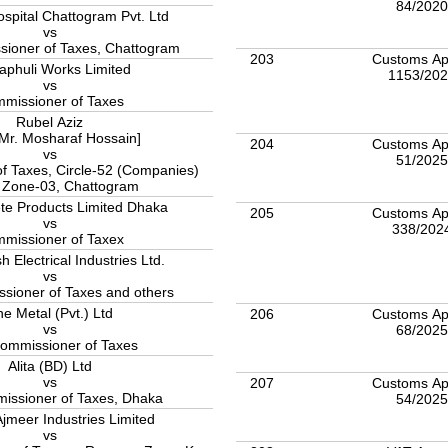
84/202
ospital Chattogram Pvt. Ltd
vs
ioner of Taxes, Chattogram
203
Customs Ap
aphuli Works Limited
1153/20
vs
missioner of Taxes
Rubel Aziz
 Mr. Mosharaf Hossain]
204
Customs Ap
vs
51/202
f Taxes, Circle-52 (Companies)
 Zone-03, Chattogram
te Products Limited Dhaka
205
Customs Ap
vs
338/202
missioner of Taxex
 Electrical Industries Ltd.
vs
sioner of Taxes and others
e Metal (Pvt.) Ltd
206
Customs Ap
vs
68/202
ommissioner of Taxes
Alita (BD) Ltd
vs
207
Customs Ap
issioner of Taxes, Dhaka
54/202
jmeer Industries Limited
vs