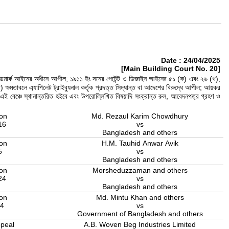
Date : 24/04/2025
[Main Building Court No. 20]
ের ট্রেডমার্ক আইনের অধীনে আপীল; ১৯১১ ইং সনের পেটেন্ট ও ডিজাইন আইনের ৫১ (ক) এবং ২৬ (খ),
াবলে এ্যাপিলেট ট্রাইব্যুনাল কর্তৃক প্রদত্ত সিদ্ধান্ত বা আদেশের বিরুদ্ধে আপীল; আয়কর
 এই বেঞ্চে স্থানান্তরিত হইবে এবং উপরোল্লিখিত বিষয়াদি সংক্রান্ত রুল, আবেদনপত্র গ্রহণ ও
ion
Md. Rezaul Karim Chowdhury
16
vs
Bangladesh and others
ion
H.M. Tauhid Anwar Avik
5
vs
Bangladesh and others
ion
Morsheduzzaman and others
24
vs
Bangladesh and others
ion
Md. Mintu Khan and others
24
vs
Government of Bangladesh and others
peal
A.B. Woven Beg Industries Limited