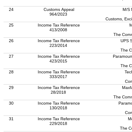
24
Customs Appeal
M/S 
964/2023
Customs, Exci
25
Income Tax Reference
M
413/2008
The Comm
26
Income Tax Reference
UPS S
223/2014
The C
27
Income Tax Reference
Paramount
423/2015
The C
28
Income Tax Reference
Tec
333/2017
Com
29
Income Tax Reference
Maxf
28/2018
The Comm
30
Income Tax Reference
Paramo
130/2018
Com
31
Income Tax Reference
M
229/2018
The C