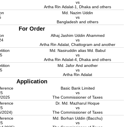
5
vs
Artha Rin Adalat-1, Dhaka and others
ion
Md. Nazim Uddin
5
vs
Bangladesh and others
For Order
ion
Alhaj Jashim Uddin Ahammed
24
vs
Artha Rin Adalat, Chattogram and another
etition
Md. Nasiruddin alias Md. Babul
25
vs
Artha Rin Adalat-4, Dhaka and others
etition
Md. Jafor And another
25
vs
Artha Rin Adalat
Application
ference
Basic Bank Limited
025
vs
../2025
The Commissioner of Taxes
ference
Dr. Md. Mazharul Hoque
025
vs
6/2024)
The Commissioner of Taxes
ference
Md. Borhan Uddin (Bacchu)
025
vs