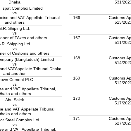
531/202
Dhaka
 Ispat Complex Limited
vs
166
Customs Ap
cise and VAT Appellate Tribunal
513/202
and others
S.R. Shiping Ltd.
vs
167
Customs Ap
oner of TAxes and others
511/202
.R. Shipping Ltd.
vs
ner of Customs and others
168
Customs Ap
mpany (Bangladesh) Limited
514/202
vs
and VATAppellate Tribunal Dhaka
and another
169
Customs Ap
rown Cement PLC
512/202
vs
e and VAT Appellate Tribunal,
Dhaka and others
170
Customs Ap
Abu Salek
517/202
vs
e and VAT Appellate Tribunal,
Dhaka and others
171
Customs Ap
or Steel Complex Ltd
527/202
vs