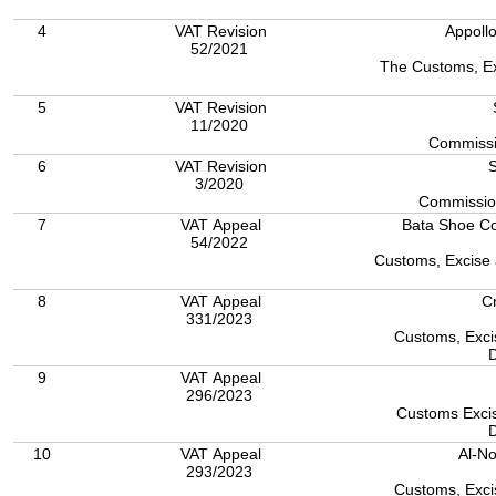
4
VAT Revision
Appollo
52/2021
The Customs, Ex
5
VAT Revision
11/2020
Commissi
6
VAT Revision
S
3/2020
Commissio
7
VAT Appeal
Bata Shoe Co
54/2022
Customs, Excise 
8
VAT Appeal
C
331/2023
Customs, Excis
9
VAT Appeal
296/2023
Customs Excis
10
VAT Appeal
Al-No
293/2023
Customs, Excise and VAT Appellate Tribunal,