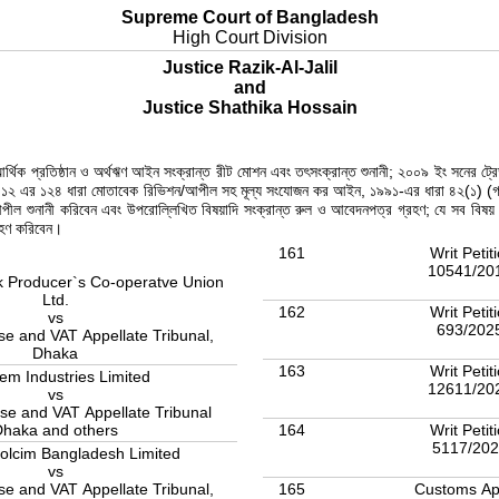
Supreme Court of Bangladesh
High Court Division
Justice Razik-Al-Jalil
and
Justice Shathika Hossain
ক্স, আর্থিক প্রতিষ্ঠান ও অর্থঋণ আইন সংক্রান্ত রীট মোশন এবং তৎসংক্রান্ত শুনানী; ২০০৯ ইং সন
২ এর ১২৪ ধারা মোতাবেক রিভিশন/আপীল সহ মূল্য সংযোজন কর আইন, ১৯৯১-এর ধারা ৪২(১) (গ) ক্ষমত
 আপীল শুনানী করিবেন এবং উপরোল্লিখিত বিষয়াদি সংক্রান্ত রুল ও আবেদনপত্র গ্রহণ; যে সব বিষয়
রহণ করিবেন।
161
Writ Petit
10541/20
k Producer`s Co-operatve Union
Ltd.
162
Writ Petit
vs
693/202
e and VAT Appellate Tribunal,
Dhaka
163
Writ Petit
m Industries Limited
12611/20
vs
se and VAT Appellate Tribunal
164
Writ Petit
Dhaka and others
5117/20
olcim Bangladesh Limited
vs
165
Customs Ap
e and VAT Appellate Tribunal,