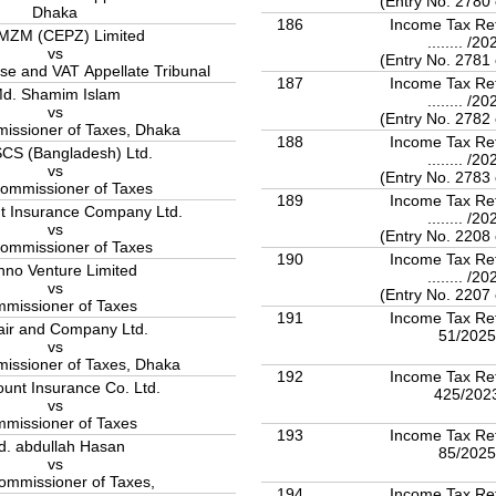
(Entry No. 2780
Dhaka
186
Income Tax Re
MZM (CEPZ) Limited
........ /2
vs
(Entry No. 2781
se and VAT Appellate Tribunal
187
Income Tax Re
d. Shamim Islam
........ /2
vs
(Entry No. 2782
issioner of Taxes, Dhaka
188
Income Tax Re
CS (Bangladesh) Ltd.
........ /2
vs
(Entry No. 2783
ommissioner of Taxes
189
Income Tax Re
 Insurance Company Ltd.
........ /2
vs
(Entry No. 2208
ommissioner of Taxes
190
Income Tax Re
hno Venture Limited
........ /2
vs
(Entry No. 2207
missioner of Taxes
191
Income Tax Re
air and Company Ltd.
51/202
vs
issioner of Taxes, Dhaka
192
Income Tax Re
unt Insurance Co. Ltd.
425/202
vs
missioner of Taxes
193
Income Tax Re
d. abdullah Hasan
85/202
vs
ommissioner of Taxes,
194
Income Tax Re