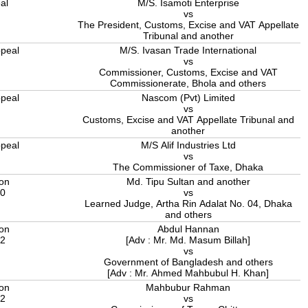
al
M/S. Isamoti Enterprise
5
vs
The President, Customs, Excise and VAT Appellate
Tribunal and another
peal
M/S. Ivasan Trade International
5
vs
Commissioner, Customs, Excise and VAT
Commissionerate, Bhola and others
peal
Nascom (Pvt) Limited
5
vs
Customs, Excise and VAT Appellate Tribunal and
another
peal
M/S Alif Industries Ltd
5
vs
The Commissioner of Taxe, Dhaka
ion
Md. Tipu Sultan and another
20
vs
Learned Judge, Artha Rin Adalat No. 04, Dhaka
and others
ion
Abdul Hannan
22
[Adv : Mr. Md. Masum Billah]
vs
Government of Bangladesh and others
[Adv : Mr. Ahmed Mahbubul H. Khan]
ion
Mahbubur Rahman
22
vs