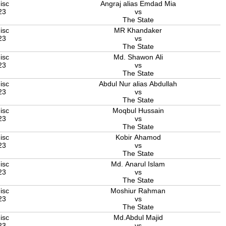
isc
Angraj alias Emdad Mia
23
vs
The State
isc
MR Khandaker
23
vs
The State
isc
Md. Shawon Ali
23
vs
The State
isc
Abdul Nur alias Abdullah
23
vs
The State
isc
Moqbul Hussain
23
vs
The State
isc
Kobir Ahamod
23
vs
The State
isc
Md. Anarul Islam
23
vs
The State
isc
Moshiur Rahman
23
vs
The State
isc
Md.Abdul Majid
23
vs