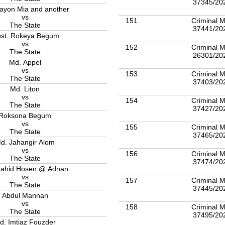
37345/20
ayon Mia and another
vs
151
Criminal M
The State
37441/20
st. Rokeya Begum
vs
152
Criminal M
The State
26301/20
Md. Appel
vs
153
Criminal M
The State
37403/20
Md. Liton
vs
154
Criminal M
The State
37427/20
Roksona Begum
vs
155
Criminal M
The State
37465/20
d. Jahangir Alom
vs
156
Criminal M
The State
37474/20
Md. Zahid Hosen @ Adnan
vs
157
Criminal M
The State
37445/20
Abdul Mannan
vs
158
Criminal M
The State
37495/20
d. Imtiaz Fouzder