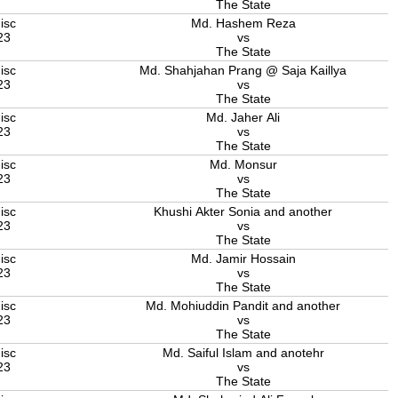
The State
isc
Md. Hashem Reza
23
vs
The State
isc
Md. Shahjahan Prang @ Saja Kaillya
23
vs
The State
isc
Md. Jaher Ali
23
vs
The State
isc
Md. Monsur
23
vs
The State
isc
Khushi Akter Sonia and another
23
vs
The State
isc
Md. Jamir Hossain
23
vs
The State
isc
Md. Mohiuddin Pandit and another
23
vs
The State
isc
Md. Saiful Islam and anotehr
23
vs
The State