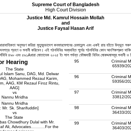
Supreme Court of Bangladesh
High Court Division
Justice Md. Kamrul Hossain Mollah
and
Justice Faysal Hasan Arif
রের ধারাবাহিকতা অনুসরণ করিয়া মৃত্যুদন্ডাদেশ কনফারমেশনের রেফারেন্স এবং একই রায় হইতে উ
বেদনপত্র গ্রহণ ও শুনানী করিবেন। এই গঠনবিধির অব্যবহিত পূর্বের গঠনবিধির কোন আংশিকশ্রুত থাক
 কার্যবিধি ৪৯৮ এবং ৫৬১Aধারা মোতাবেক ২০২৫ ইং সাল পর্যন্ত ফৌজদারী বিবিধ মোকদ্দমাসমূহ শুনানী 
or Hearing
95
Criminal M
65939/20
The State
ul Islam Sanu, DAG, Md. Delwar
96
Criminal M
DAG, Mohammed Rezaul Karim,
59356/20
AAG]
97
Criminal M
vs
33812/20
Nannu Mridha
Nannu Mridha
98
Criminal M
: Mr. Sk. Sharifuddin]
36433/20
vs
The State
bas Chowdhury Dulal with Mr.
99
Criminal M
li, Advocates............For the
36403/20