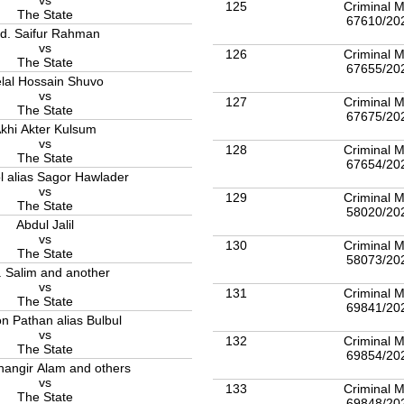
vs
125
Criminal M
The State
67610/20
d. Saifur Rahman
vs
126
Criminal M
The State
67655/20
lal Hossain Shuvo
vs
127
Criminal M
The State
67675/20
khi Akter Kulsum
vs
128
Criminal M
The State
67654/20
l alias Sagor Hawlader
vs
129
Criminal M
The State
58020/20
Abdul Jalil
vs
130
Criminal M
The State
58073/20
Md. Salim and another
vs
131
Criminal M
The State
69841/20
 Pathan alias Bulbul
vs
132
Criminal M
The State
69854/20
hangir Alam and others
vs
133
Criminal M
The State
69848/20