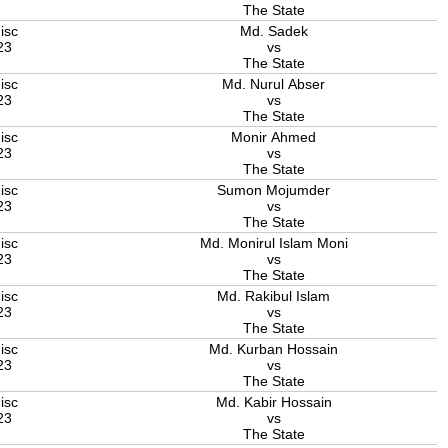
The State
isc
Md. Sadek
23
vs
The State
isc
Md. Nurul Abser
23
vs
The State
isc
Monir Ahmed
23
vs
The State
isc
Sumon Mojumder
23
vs
The State
isc
Md. Monirul Islam Moni
23
vs
The State
isc
Md. Rakibul Islam
23
vs
The State
isc
Md. Kurban Hossain
23
vs
The State
isc
Md. Kabir Hossain
23
vs
The State