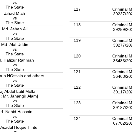
vs
The State
117
Criminal M
Zihad Miah
39237/20
vs
The State
118
Criminal M
Md. Jahan Ali
39259/20
vs
The State
119
Criminal M
Md. Alal Uddin
39277/20
vs
The State
120
Criminal M
. Hafizur Rahman
36486/20
vs
The State
121
Criminal M
hun HOssain and others
36463/20
vs
The State
122
Criminal M
aj Abdul Latif Molla
39117/20
 : Mr. Jahangir Alam]
vs
123
Criminal M
The State
39187/20
d. Nahid Hossain
vs
124
Criminal M
The State
67702/20
 Asadul Hoque Hintu