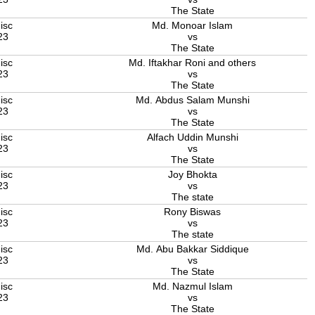
The State
isc
Md. Monoar Islam
23
vs
The State
isc
Md. Iftakhar Roni and others
23
vs
The State
isc
Md. Abdus Salam Munshi
23
vs
The State
isc
Alfach Uddin Munshi
23
vs
The State
isc
Joy Bhokta
23
vs
The state
isc
Rony Biswas
23
vs
The state
isc
Md. Abu Bakkar Siddique
23
vs
The State
isc
Md. Nazmul Islam
23
vs
The State