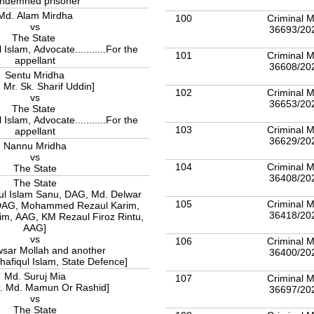
ndemned prisoner
Md. Alam Mirdha
100
Criminal M
vs
36693/20
The State
Islam, Advocate...........For the
101
Criminal M
appellant
36608/20
Sentu Mridha
: Mr. Sk. Sharif Uddin]
102
Criminal M
vs
36653/20
The State
Islam, Advocate...........For the
103
Criminal M
appellant
36629/20
Nannu Mridha
vs
104
Criminal M
The State
36408/20
The State
ul Islam Sanu, DAG, Md. Delwar
105
Criminal M
DAG, Mohammed Rezaul Karim,
36418/20
zaul Firoz Rintu,
AAG]
vs
106
Criminal M
sar Mollah and another
36400/20
hafiqul Islam, State Defence]
Md. Suruj Mia
107
Criminal M
r. Md. Mamun Or Rashid]
36697/20
vs
The State