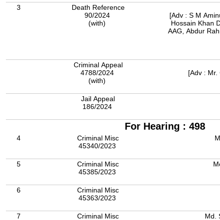
3
Death Reference
90/2024
[Adv : S M Amin
(with)
Hossain Khan 
AAG, Abdur Rahim, AAG, KM Re
Criminal Appeal
4788/2024
[Adv : Mr.
(with)
Jail Appeal
186/2024
For Hearing : 498
4
Criminal Misc
M
45340/2023
5
Criminal Misc
Mo
45385/2023
6
Criminal Misc
45363/2023
7
Criminal Misc
Md. 