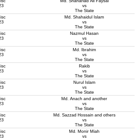
isc
Md. Shahariad Ali Faysal
23
vs
The State
isc
Md. Shahaidul Islam
23
vs
The State
isc
Nazmul Hasan
23
vs
The State
isc
Md. Ibrahim
23
vs
The State
isc
Rakib
23
vs
The State
isc
Nurul Islam
23
vs
The State
isc
Md. Anach and another
23
vs
The State
isc
Md. Sazzad Hossain and others
23
vs
The State
isc
Md. Monir Miah
23
vs