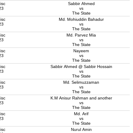
isc
Sabbir Ahmed
23
vs
The State
isc
Md. Mohiuddin Bahadur
23
vs
The State
isc
Md. Parvez Mia
23
vs
The State
isc
Nayeem
23
vs
The State
isc
Sabbir Ahmed @ Sabbir Hossain
23
vs
The State
isc
Md. Selimuzzaman
23
vs
The State
isc
K.M Anisur Rahman and another
23
vs
The State
isc
Md. Arif
23
vs
The State
isc
Nurul Amin