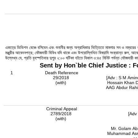
একত্রে ডিভিশন বেঞ্চে বসিবেন এবং শুনানীর জন্য অগ্রাধিকার ভিত্তিতে মামলার সন ও নম্ব
মঞ্জুরীর আবেদনপত্র; ফৌজদারী বিবিধ যদি থাকে এবং উপরোল্লিখিত বিষয়াদি সংক্রান্ত রুল, আ
উল্লেখ্য যে, প্রতি বৃহস্পতিবার দুপুর ২:০০ ঘটিকা হইতে বিকাল ৩:৪৫ মিনিট পর্যন্ত ফৌজদারী
Sent by Hon`ble Chief Justice : F
1
Death Reference
29/2018
[Adv : S M Amin
(with)
Hossain Khan 
AAG Abdur Rahim, AAG, KM Rezaul Firoz Rintu,
Criminal Appeal
2789/2018
[Adv 
(with)
Mr. Golam Ab
Muhammad Asraf A