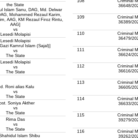
108
Criminal M
the State
36648/20
ul Islam Sanu, DAG, Md. Delwar
DAG, Mohammed Rezaul Karim,
109
Criminal M
zaul Firoz Rintu,
36389/20
AAG]
vs
110
Criminal M
Lesedi Molapisi
36479/20
Lesedi Molapisi
 Gazi Kamrul Islam (Sajal)]
111
Criminal M
vs
36624/20
The State
Lesedi Molapisi
112
Criminal M
vs
36616/20
The State
113
Criminal M
d. Roni alias Kalu
36605/20
vs
The State
114
Criminal M
st. Soniya Akther
36633/20
vs
The State
115
Criminal M
Rima Das
39279/20
vs
The State
116
Criminal M
Shahidul Islam Shibu
39262/20