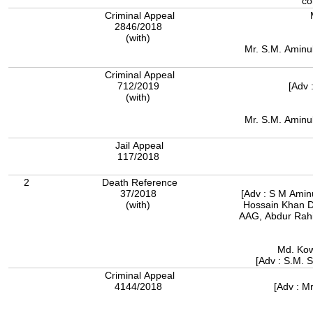
co
Criminal Appeal
2846/2018
(with)
Mr. S.M. Aminul 
Criminal Appeal
712/2019
[Adv 
(with)
Mr. S.M. Aminul 
Jail Appeal
117/2018
2
Death Reference
37/2018
[Adv : S M Amin
(with)
Hossain Khan 
AAG, Abdur Rahim, AAG, KM Re
Md. Kow
[Adv : S.M. S
Criminal Appeal
4144/2018
[Adv : M