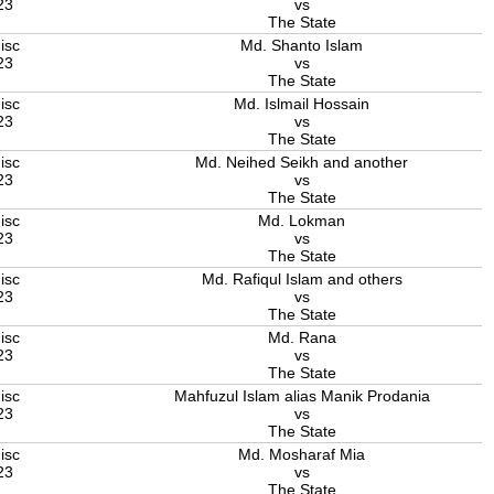
23
vs
The State
isc
Md. Shanto Islam
23
vs
The State
isc
Md. Islmail Hossain
23
vs
The State
isc
Md. Neihed Seikh and another
23
vs
The State
isc
Md. Lokman
23
vs
The State
isc
Md. Rafiqul Islam and others
23
vs
The State
isc
Md. Rana
23
vs
The State
isc
Mahfuzul Islam alias Manik Prodania
23
vs
The State
isc
Md. Mosharaf Mia
23
vs
The State