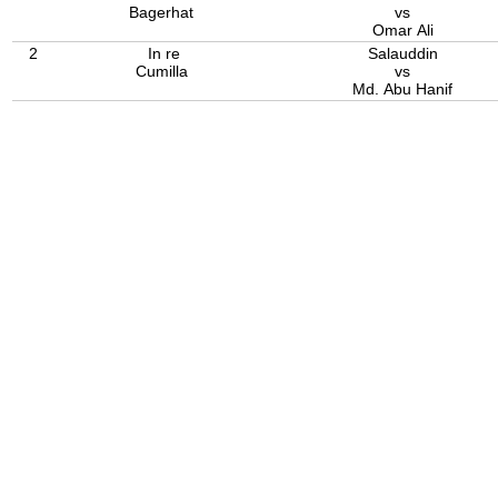
Bagerhat
vs
Omar Ali
2
In re
Salauddin
Cumilla
vs
Md. Abu Hanif