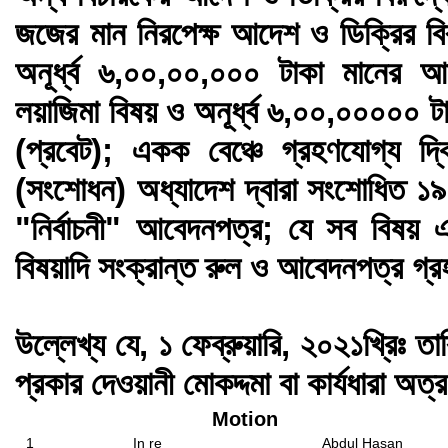
জজের মান নিরপেক্ষ আদেশ ও ডিক্রির বির
অনূর্ধ্ব ৬,০০,০০,০০০ টাকা মানের 
লয়াজিমা বিষয় ও অনূর্ধ্ব ৬,০০,০০০০০ ট
(প্রবেট); একক বেঞ্চে গ্রহণযোগ্য দ
(সংশোধন) অধ্যাদেশ দ্বারা সংশোধিত ১৯
"নির্বাচনী" আবেদনপত্র; যে সব বিষয় এ
বিষয়াদি সংক্রান্ত রুল ও আবেদনপত্র গ্
উল্লেখ্য যে, ১ ফেব্রুয়ারি, ২০২১খ্রিঃ তা
প্রকার দেওয়ানী মোকদ্দমা বা কার্যধারা অত্
Motion
1
In re
Abdul Hasan