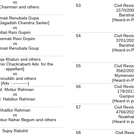
vs
53
Civil Revis
Chairman and others
1570/20
Barisha
mati Renubala Gupa
(Heard-in-P
. Jagadish Chandra Sarker]
vs
Mati Rani Gupini
54
Civil Revis
eemati Rani Gopini
3701/20
vs
Barisha
mati Renubala Goup
(Heard-in-P
ja Khatun and others
mio Chackrabarti Adv. for the
55
Civil Revis
appellant]
3562/20
vs
Mymensin
iruddin and others
(Heard-in-P
[Adv : ----------]
56
Civil Revis
d. Motiur Rahman
179/201
vs
Gazipu
. Habibur Rahman
(Heard in p
57
Civil Revis
Khalilur Rahman
4766/20
vs
Noakhal
kur Nahar Begum and others
(Heard in p
Sujoy Rakshit
58
Civil Rev