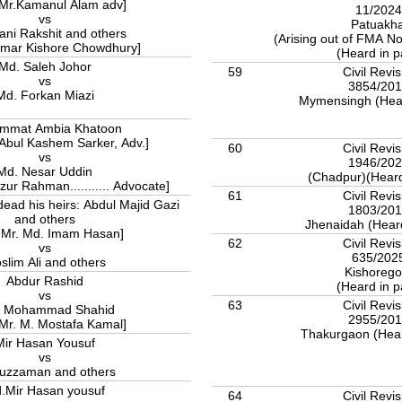
 Mr.Kamanul Alam adv]
11/202
vs
Patuakha
ani Rakshit and others
(Arising out of FMA N
umar Kishore Chowdhury]
(Heard in p
Md. Saleh Johor
59
Civil Revis
vs
3854/20
Md. Forkan Miazi
Mymensingh (Hear
mmat Ambia Khatoon
 Abul Kashem Sarker, Adv.]
60
Civil Revis
vs
1946/20
Md. Nesar Uddin
(Chadpur)(Heard
zur Rahman........... Advocate]
61
Civil Revis
dead his heirs: Abdul Majid Gazi
1803/20
and others
Jhenaidah (Heard
: Mr. Md. Imam Hasan]
62
Civil Revis
vs
635/202
slim Ali and others
Kishoreg
Abdur Rashid
(Heard in p
vs
63
Civil Revis
i Mohammad Shahid
2955/20
 Mr. M. Mostafa Kamal]
Thakurgaon (Hear
Mir Hasan Yousuf
vs
uzzaman and others
.Mir Hasan yousuf
64
Civil Revis