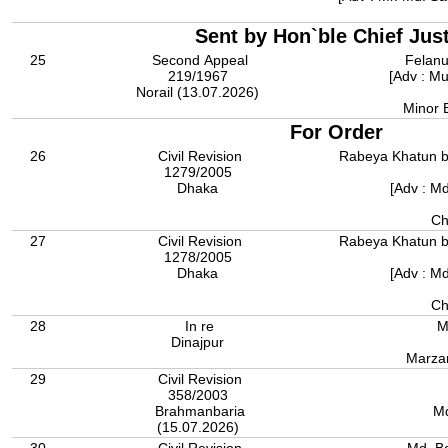
Sent by Hon`ble Chief Jus
25
Second Appeal
Felanu
219/1967
[Adv : M
Norail (13.07.2026)
Minor 
For Order
26
Civil Revision
Rabeya Khatun b
1279/2005
Dhaka
[Adv : M
Ch
27
Civil Revision
Rabeya Khatun b
1278/2005
Dhaka
[Adv : M
Ch
28
In re
M
Dinajpur
Marza
29
Civil Revision
358/2003
Brahmanbaria
Md
(15.07.2026)