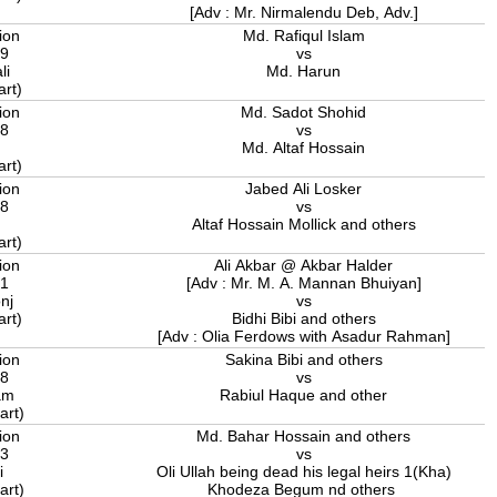
[Adv : Mr. Nirmalendu Deb, Adv.]
ion
Md. Rafiqul Islam
19
vs
li
Md. Harun
art)
ion
Md. Sadot Shohid
18
vs
Md. Altaf Hossain
art)
ion
Jabed Ali Losker
18
vs
Altaf Hossain Mollick and others
art)
ion
Ali Akbar @ Akbar Halder
11
[Adv : Mr. M. A. Mannan Bhuiyan]
nj
vs
art)
Bidhi Bibi and others
[Adv : Olia Ferdows with Asadur Rahman]
ion
Sakina Bibi and others
18
vs
am
Rabiul Haque and other
art)
ion
Md. Bahar Hossain and others
13
vs
i
Oli Ullah being dead his legal heirs 1(Kha)
art)
Khodeza Begum nd others