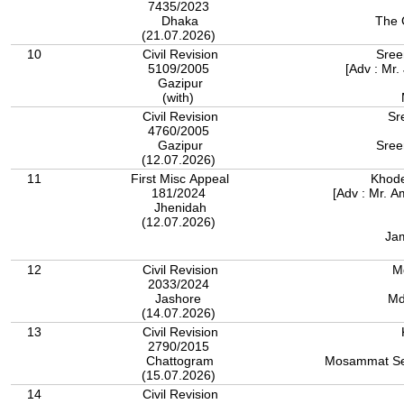
7435/2023
Dhaka
The 
(21.07.2026)
10
Civil Revision
Sree
5109/2005
[Adv : Mr
Gazipur
(with)
Civil Revision
Sr
4760/2005
Gazipur
Sree
(12.07.2026)
11
First Misc Appeal
Khode
181/2024
[Adv : Mr. A
Jhenidah
(12.07.2026)
Jam
12
Civil Revision
M
2033/2024
Jashore
Md
(14.07.2026)
13
Civil Revision
2790/2015
Chattogram
Mosammat Se
(15.07.2026)
14
Civil Revision