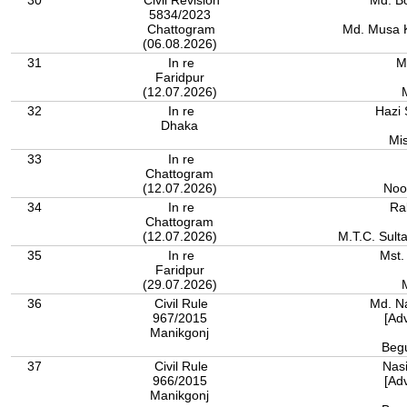
30
Civil Revision
Md. B
5834/2023
Chattogram
Md. Musa K
(06.08.2026)
31
In re
M
Faridpur
(12.07.2026)
32
In re
Hazi
Dhaka
Mi
33
In re
Chattogram
(12.07.2026)
Noo
34
In re
Ra
Chattogram
(12.07.2026)
M.T.C. Sult
35
In re
Mst
Faridpur
(29.07.2026)
36
Civil Rule
Md. N
967/2015
[Ad
Manikgonj
Beg
37
Civil Rule
Nas
966/2015
[Ad
Manikgonj