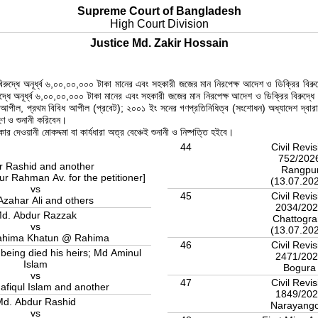
Supreme Court of Bangladesh
High Court Division
Justice Md. Zakir Hossain
দ্ধে অনূর্ধ্ব ৬,০০,০০,০০০ টাকা মানের এবং সহকারী জজের মান নিরপেক্ষ আদেশ ও ডিক্রির বিরুদ্ধে 
 অনূর্ধ্ব ৬,০০,০০,০০০ টাকা মানের এবং সহকারী জজের মান নিরপেক্ষ আদেশ ও ডিক্রির বিরুদ্ধে 
িধ আপীল, প্রথম বিবিধ আপীল (প্রবেট); ২০০১ ইং সনের গণপ্রতিনিধিত্ব (সংশোধন) অধ্যাদেশ দ্বার
হণ ও শুনানী করিবেন।
কার দেওয়ানী মোকদ্দমা বা কার্যধারা অত্র বেঞ্চেই শুনানী ও নিষ্পত্তি হইবে।
44
Civil Revis
752/202
r Rashid and another
Rangpu
ur Rahman Av. for the petitioner]
(13.07.20
vs
45
Civil Revis
Azahar Ali and others
2034/20
d. Abdur Razzak
Chattogr
vs
(13.07.20
ahima Khatun @ Rahima
46
Civil Revis
eing died his heirs; Md Aminul
2471/20
Islam
Bogur
vs
47
Civil Revis
fiqul Islam and another
1849/20
d. Abdur Rashid
Narayang
vs