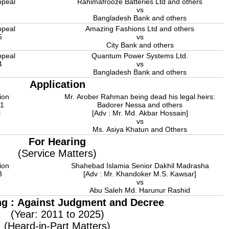
ppeal
Rahimafrooze Batteries Ltd and others
3
vs
Bangladesh Bank and others
ppeal
Amazing Fashions Ltd and others
5
vs
City Bank and others
ppeal
Quantum Power Systems Ltd.
4
vs
Bangladesh Bank and others
Application
ion
Mr. Arober Rahman being dead his legal heirs:
11
Badorer Nessa and others
i
[Adv : Mr. Md. Akbar Hossain]
vs
Ms. Asiya Khatun and Others
For Hearing
(Service Matters)
ion
Shahebad Islamia Senior Dakhil Madrasha
3
[Adv : Mr. Khandoker M.S. Kawsar]
a
vs
Abu Saleh Md. Harunur Rashid
ng : Against Judgment and Decree
(Year: 2011 to 2025)
(Heard-in-Part Matters)