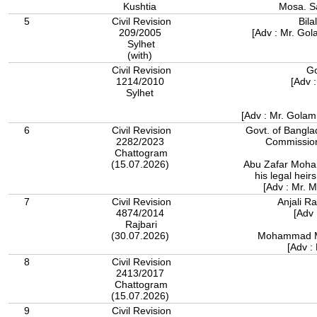
Kushtia
Mosa. S
5
Civil Revision
Bil
209/2005
[Adv : Mr. Gol
Sylhet
(with)
Civil Revision
Go
1214/2010
[Adv 
Sylhet
[Adv : Mr. Golam
6
Civil Revision
Govt. of Bangla
2282/2023
Commission
Chattogram
(15.07.2026)
Abu Zafar Moha
his legal hei
[Adv : Mr. 
7
Civil Revision
Anjali R
4874/2014
[Adv 
Rajbari
(30.07.2026)
Mohammad Mu
[Adv :
8
Civil Revision
2413/2017
Chattogram
(15.07.2026)
9
Civil Revision