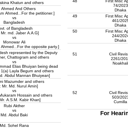
48
First Misc A
akina Khatun and others
74/202
al Ahmed And Others
Dhaka
am Ahmed...For the petitioner.]
49
First Misc A
vs
461/202
Bangladesh
Dhaka
vt. of Bangladesh
50
First Misc A
: Mr. md. Jaber A.A.G]
244/202
vs
Dhaka
Monowar Ali
 Ahmed...For the opposite party.]
desh represented by the Deputy
51
Civil Revis
er, Chattogram and others
2261/20
vs
Noakhal
mmad Elias Bhuiyan being dead
rs 1(a) Layla Begum and others
Md. Abdul Mannan Bhuiyean]
ani Mazumder and others
: Mr. Md. Nurul Amin]
vs
52
Civil Revis
karam Hossain and others
503/202
 Mr. A.S.M. Kabir Khan]
Cumill
Rubi Akther
vs
For Heari
Md. Abdul Baki
Md. Sohel Rana