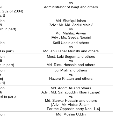
4
vs
li
Administrator of Waqf and others
o. 252 of 2004)
art)
ion
Md. Shafiqul Islam
19
[Adv : Mr. Md. Abdul Malek]
d in part)
vs
Md. Mahfuz Anwar
[Adv : Ms. Syeda Nasrin]
ion
Kafil Uddin and others
21
vs
 in part)
Md. abu Taher Munshi and others
ion
Most. Laki Begum and others
19
vs
 in part)
Md. Rintu Hossain and others
ion
Joj Miah and others
5
vs
onj
Hazera Khatun and others
art)
ion
Md. Adom Ali and others
16
[Adv : Md. Sahabuddin Khan (Large)]
d in part)
vs
Md. Sarwar Hossain and others
[Adv : Mr. Abdus Salam
.... For the Opposite party Nos. 1-4]
ion
Md. Moslim Uddin