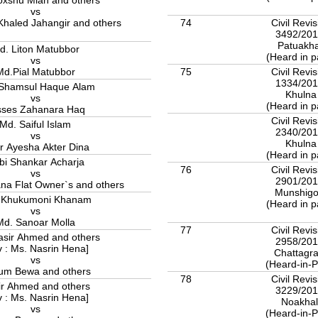
oxshu Miah and others
vs
haled Jahangir and others
74
Civil Revis
3492/20
Patuakha
d. Liton Matubbor
(Heard in p
vs
Md.Pial Matubbor
75
Civil Revis
1334/20
 Shamsul Haque Alam
Khulna
vs
(Heard in p
sses Zahanara Haq
Civil Revis
Md. Saiful Islam
2340/20
vs
Khulna
r Ayesha Akter Dina
(Heard in p
bi Shankar Acharja
76
Civil Revis
vs
2901/20
ana Flat Owner`s and others
Munshigo
. Khukumoni Khanam
(Heard in p
vs
Md. Sanoar Molla
77
Civil Revis
asir Ahmed and others
2958/20
v : Ms. Nasrin Hena]
Chattagr
vs
(Heard-in-P
um Bewa and others
78
Civil Revis
ir Ahmed and others
3229/20
v : Ms. Nasrin Hena]
Noakhal
vs
(Heard-in-P