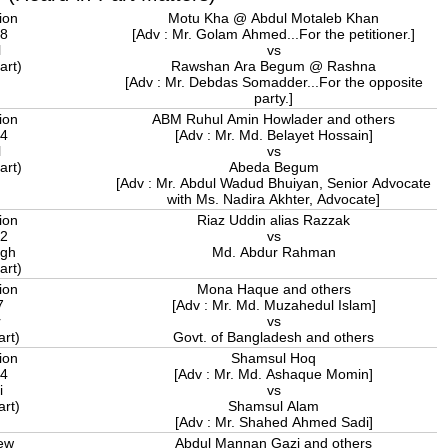
ion
Motu Kha @ Abdul Motaleb Khan
08
[Adv : Mr. Golam Ahmed...For the petitioner.]
l
vs
art)
Rawshan Ara Begum @ Rashna
[Adv : Mr. Debdas Somadder...For the opposite
party.]
ion
ABM Ruhul Amin Howlader and others
24
[Adv : Mr. Md. Belayet Hossain]
l
vs
art)
Abeda Begum
[Adv : Mr. Abdul Wadud Bhuiyan, Senior Advocate
with Ms. Nadira Akhter, Advocate]
ion
Riaz Uddin alias Razzak
22
vs
gh
Md. Abdur Rahman
art)
ion
Mona Haque and others
7
[Adv : Mr. Md. Muzahedul Islam]
r
vs
art)
Govt. of Bangladesh and others
ion
Shamsul Hoq
24
[Adv : Mr. Md. Ashaque Momin]
i
vs
art)
Shamsul Alam
[Adv : Mr. Shahed Ahmed Sadi]
iew
Abdul Mannan Gazi and others