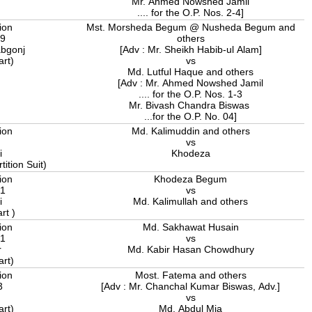
Mr. Ahmed Nowshed Jamil
.... for the O.P. Nos. 2-4]
ion
Mst. Morsheda Begum @ Nusheda Begum and
19
others
bgonj
[Adv : Mr. Sheikh Habib-ul Alam]
art)
vs
Md. Lutful Haque and others
[Adv : Mr. Ahmed Nowshed Jamil
.... for the O.P. Nos. 1-3
Mr. Bivash Chandra Biswas
...for the O.P. No. 04]
ion
Md. Kalimuddin and others
2
vs
i
Khodeza
tition Suit)
ion
Khodeza Begum
11
vs
i
Md. Kalimullah and others
art )
ion
Md. Sakhawat Husain
11
vs
r
Md. Kabir Hasan Chowdhury
art)
ion
Most. Fatema and others
3
[Adv : Mr. Chanchal Kumar Biswas, Adv.]
vs
art)
Md. Abdul Mia