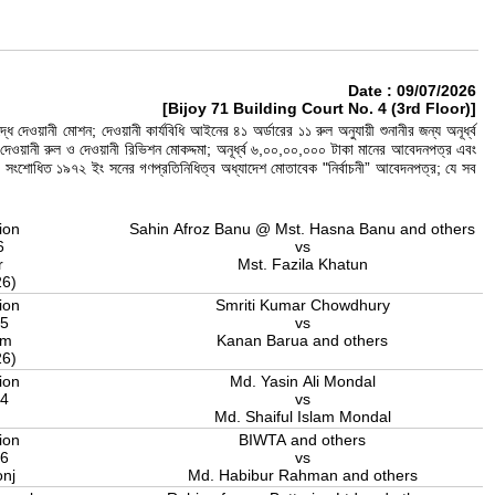
Date : 09/07/2026
[Bijoy 71 Building Court No. 4 (3rd Floor)]
দেওয়ানী মোশন; দেওয়ানী কার্যবিধি আইনের ৪১ অর্ডারের ১১ রুল অনুযায়ী শুনানীর জন্য অনূর্ধ্ব
দেওয়ানী রুল ও দেওয়ানী রিভিশন মোকদ্দমা; অনূর্ধ্ব ৬,০০,০০,০০০ টাকা মানের আবেদনপত্র এবং
া সংশোধিত ১৯৭২ ইং সনের গণপ্রতিনিধিত্ব অধ্যাদেশ মোতাবেক "নির্বাচনী” আবেদনপত্র; যে সব
ion
Sahin Afroz Banu @ Mst. Hasna Banu and others
6
vs
r
Mst. Fazila Khatun
26)
ion
Smriti Kumar Chowdhury
25
vs
am
Kanan Barua and others
26)
ion
Md. Yasin Ali Mondal
24
vs
a
Md. Shaiful Islam Mondal
ion
BIWTA and others
26
vs
onj
Md. Habibur Rahman and others