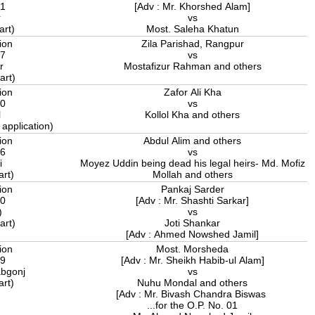
11
[Adv : Mr. Khorshed Alam]
r
vs
art)
Most. Saleha Khatun
ion
Zila Parishad, Rangpur
17
vs
r
Mostafizur Rahman and others
art)
ion
Zafor Ali Kha
20
vs
l
Kollol Kha and others
 application)
ion
Abdul Alim and others
16
vs
i
Moyez Uddin being dead his legal heirs- Md. Mofiz
art)
Mollah and others
ion
Pankaj Sarder
20
[Adv : Mr. Shashti Sarkar]
)
vs
art)
Joti Shankar
[Adv : Ahmed Nowshed Jamil]
ion
Most. Morsheda
19
[Adv : Mr. Sheikh Habib-ul Alam]
bgonj
vs
art)
Nuhu Mondal and others
[Adv : Mr. Bivash Chandra Biswas
...for the O.P. No. 01