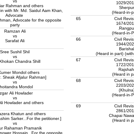
vs
1029/20
iar Rahman and others
Sherpu
in with Mr. Md. Saidul Aam Khan,
(Heard-in-p
Advocate
65
Civil Revis
ahman, Advocate for the opposite
1674/20
party
.Rangpu
Ramzan Ali
(Heard-in-P
vs
66
Civil Revis
Sarafat Ali
1944/20
Barisha
Sree Sushil Shil
(Heard in part) (with
vs
67
Civil Revis
Khokan Chandra Shill
1722/20
Rajshah
Atul Kumer Mondol others
(Heard in p
[Adv : Mr. Sheak Afjalur Rahman]
68
Civil Revis
vs
2203/20
Choitandra Mondol
(Khulna
zgar Ali Howlader
(Heard-in-P
vs
li Howlader and others
69
Civil Revis
2861/20
azera Khatun and others
Chapai Nawa
shim Sarker...For the petitioner.]
(Heard in p
vs
ur Rahaman Pramanik
anower Hossain...For the opposite