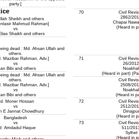
party.]
tice
70
Civil Revis
2862/20
llah Sheikh and others
Chapai Nawa
untasir Mahmud Rahman]
(Heard in p
vs
Elias Shaikh and others
eing dead : Md. Ahsan Ullah and
others.
d. Mazibar Rahman, Adv.]
71
Civil Revis
vs
26/201
an Bibi and others
Noakhal
(Heard in part) (Par
eing dead : Md. Ahsan Ullah and
others.
Civil Revis
d. Mazibar Rahman, Adv.]
2508/20
vs
Noakhal
an Bibi and others
(Heard in p
d. Moner Hossan
72
Civil Revis
vs
2512/20
n E Jannat Chowdhury
Dinajpu
(Heard in p
Bangladesh
vs
73
Civil Revis
. Amdadul Haque
511/201
Sylhet
(Heard in p