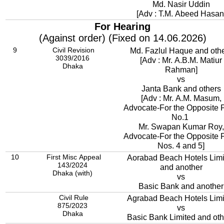
Md. Nasir Uddin
[Adv : T.M. Abeed Hasan
For Hearing
(Against order) (Fixed on 14.06.2026)
9
Civil Revision
Md. Fazlul Haque and oth
3039/2016
[Adv : Mr. A.B.M. Matiur
Dhaka
Rahman]
vs
Janta Bank and others
[Adv : Mr. A.M. Masum,
Advocate-For the Opposite P
No.1
Mr. Swapan Kumar Roy,
Advocate-For the Opposite P
Nos. 4 and 5]
10
First Misc Appeal
Aorabad Beach Hotels Limi
143/2024
and another
Dhaka (with)
vs
Basic Bank and another
Civil Rule
Agrabad Beach Hotels Limi
875/2023
vs
Dhaka
Basic Bank Limited and oth