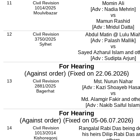
11
Civil Revision
Momin Ali
1014/2025
[Adv : Nadia Mehrin]
Moulvibazar
vs
Mamun Rashid
[Adv : Mridul Datta]
12
Civil Revision
Abdul Matin @ Lulu Mia
3750/2025
[Adv : Palash Mallik]
Sylhet
vs
Sayed Azharul Islam and ot
[Adv : Sudipta Arjun]
For Hearing
(Against order) (Fixed on 22.06.2026)
13
Civil Revision
Mst. Nurun Nahar
2881/2025
[Adv : Kazi Shoayeb Hasa
Bagerhat
vs
Md. Alamgir Fakir and oth
[Adv : Nakib Saiful Islam
For Hearing
(Against order) (Fixed on 05-06.07.2026)
14
Civil Revision
Rangalal Rabi Das being 
1013/2014
his heirs Dilip Rabi Das a
Kishoregonj