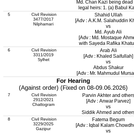
Md. Chan Kazi being dead 
legal heirs: 1. (a) Babul K
5
Civil Revision
Shahid Ullah
3477/2017
[Adv : A.K.M. Salahuddin K
Nilphamari
vs
Md. Ayub Ali
[Adv : Md. Mostaque Ahm
with Sayeda Rafika Khatu
6
Civil Revision
Arab Ali
3311/2019
[Adv : Khaled Saifullah]
Sylhet
vs
Abdus Shakur
[Adv : Mr. Mahmudul Mursal
For Hearing
(Against order) (Fixed on 08-09.06.2026)
7
Civil Revision
Parvin Akhter and other
2912/2021
[Adv : Anwar Parvez]
Chattogram
vs
Siddik Ahmed and other
8
Civil Revision
Fatema Begum
3229/2025
[Adv : Iqbal Kalam Chowdh
Gazipur
vs