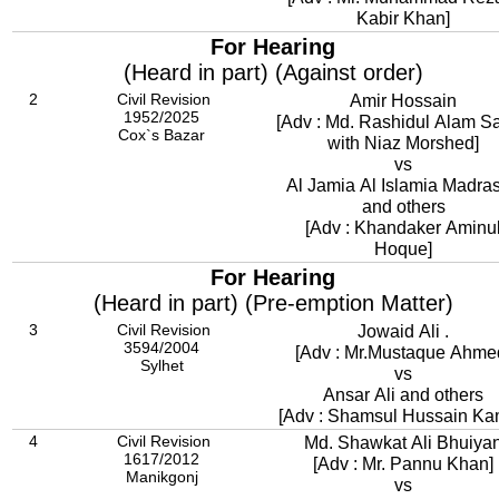
Kabir Khan]
For Hearing
(Heard in part) (Against order)
2
Civil Revision
Amir Hossain
1952/2025
[Adv : Md. Rashidul Alam Sa
Cox`s Bazar
with Niaz Morshed]
vs
Al Jamia Al Islamia Madra
and others
[Adv : Khandaker Aminu
Hoque]
For Hearing
(Heard in part) (Pre-emption Matter)
3
Civil Revision
Jowaid Ali .
3594/2004
[Adv : Mr.Mustaque Ahme
Sylhet
vs
Ansar Ali and others
[Adv : Shamsul Hussain Ka
4
Civil Revision
Md. Shawkat Ali Bhuiya
1617/2012
[Adv : Mr. Pannu Khan]
Manikgonj
vs