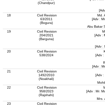
(Chandpur)
[Adv
18
Civil Revision
Md. 
63/2011
[Adv : 
(Bogura)
Abu Bak
19
Civil Revision
M
204/2021
[Adv : 
(Barguna)
[Adv :
20
Civil Revision
538/2024
[Adv :
R
[Adv : M
21
Civil Revision
1492/2010
[Adv :
(Noakhali)
Mohi
22
Civil Revision
M
958/2023
[Adv : Mr. 
(Rajshahi)
Mrs. 
23
Civil Revision