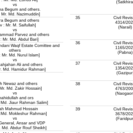
(Satkhir
vs
a Begum and others.
: Mr. Md. Nazimuddin]
35
Civil Revis
ra Begum and others
4314/20
v : Mr. M. Saifullah]
(Narail
vs
ammad Parvez and others
: Mr. Md. Abdul Bari]
36
Civil Revis
ndani Waqf Estate Comittee and
1165/20
others
(Pabna
: Mr. Md. Nurul Islam]
vs
37
Civil Revis
ahjahan Ali and others
1354/20
Mr. Md. Hamidur Rahman]
(Gazipu
h Newaz and others
38
Civil Revis
 Mr. Md. Zakir Hossain]
4763/20
vs
(Naogao
ahidullah and ors
. Md. Jiaur Rahman Salim]
lah Mahmud Hossain
39
Civil Revis
r.Md. Mokleshur Rahman]
3678/20
vs
(Faridpu
 General, Ansar and VDP
r. Md. Abdur Rouf Sheikh]