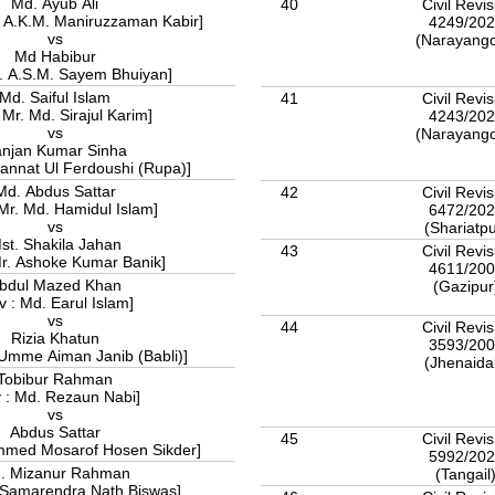
Md. Ayub Ali
40
Civil Revis
k. A.K.M. Maniruzzaman Kabir]
4249/20
vs
(Narayang
Md Habibur
r. A.S.M. Sayem Bhuiyan]
Md. Saiful Islam
41
Civil Revis
 Mr. Md. Sirajul Karim]
4243/20
vs
(Narayang
njan Kumar Sinha
Jannat Ul Ferdoushi (Rupa)]
Md. Abdus Sattar
42
Civil Revis
 Mr. Md. Hamidul Islam]
6472/20
vs
(Shariatp
st. Shakila Jahan
43
Civil Revis
Mr. Ashoke Kumar Banik]
4611/20
bdul Mazed Khan
(Gazipu
v : Md. Earul Islam]
vs
44
Civil Revis
Rizia Khatun
3593/20
 Umme Aiman Janib (Babli)]
(Jhenaid
Tobibur Rahman
 : Md. Rezaun Nabi]
vs
Abdus Sattar
45
Civil Revis
mmed Mosarof Hosen Sikder]
5992/20
. Mizanur Rahman
(Tangail
. Samarendra Nath Biswas]