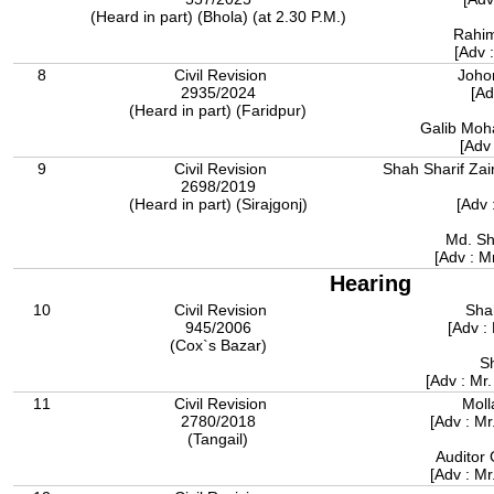
(Heard in part) (Bhola) (at 2.30 P.M.)
Rahim
[Adv 
8
Civil Revision
Joho
2935/2024
[Ad
(Heard in part) (Faridpur)
Galib Moh
[Adv 
9
Civil Revision
Shah Sharif Zai
2698/2019
(Heard in part) (Sirajgonj)
[Adv 
Md. Sh
[Adv : 
Hearing
10
Civil Revision
Sha
945/2006
[Adv :
(Cox`s Bazar)
Sh
[Adv : Mr
11
Civil Revision
Mol
2780/2018
[Adv : M
(Tangail)
Auditor
[Adv : M