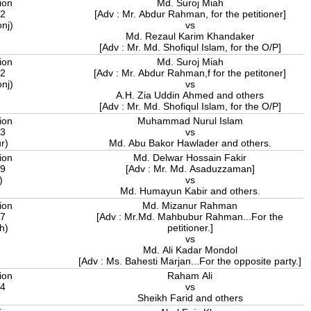
ion
Md. Suroj Miah
22
[Adv : Mr. Abdur Rahman, for the petitioner]
onj)
vs
Md. Rezaul Karim Khandaker
[Adv : Mr. Md. Shofiqul Islam, for the O/P]
ion
Md. Suroj Miah
22
[Adv : Mr. Abdur Rahman,f for the petitoner]
onj)
vs
A.H. Zia Uddin Ahmed and others
[Adv : Mr. Md. Shofiqul Islam, for the O/P]
ion
Muhammad Nurul Islam
23
vs
ur)
Md. Abu Bakor Hawlader and others.
ion
Md. Delwar Hossain Fakir
09
[Adv : Mr. Md. Asaduzzaman]
r)
vs
Md. Humayun Kabir and others.
ion
Md. Mizanur Rahman
07
[Adv : Mr.Md. Mahbubur Rahman...For the
ah)
petitioner.]
vs
Md. Ali Kadar Mondol
[Adv : Ms. Bahesti Marjan...For the opposite party.]
ion
Raham Ali
24
vs
)
Sheikh Farid and others