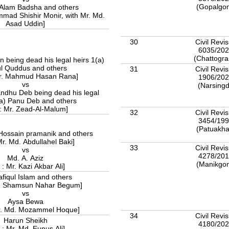
(Gopalgo
Alam Badsha and others
mad Shishir Monir, with Mr. Md.
Asad Uddin]
30
Civil Revis
6035/20
(Chattogr
 being dead his legal heirs 1(a)
l Quddus and others
31
Civil Revis
Mr. Mahmud Hasan Rana]
1906/20
vs
(Narsingd
ndhu Deb being dead his legal
(a) Panu Deb and others
: Mr. Zead-Al-Malum]
32
Civil Revis
3454/19
(Patuakha
Hossain pramanik and others
Mr. Md. Abdullahel Baki]
33
Civil Revis
vs
4278/20
Md. A. Aziz
(Manikgo
 : Mr. Kazi Akbar Ali]
fiqul Islam and others
s. Shamsun Nahar Begum]
vs
Aysa Bewa
Mr. Md. Mozammel Hoque]
34
Civil Revis
Harun Sheikh
4180/20
 : Mr. Md. Eunus Ali]