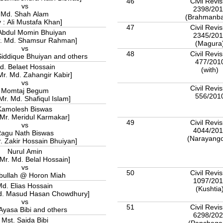
46
Civil Revis
vs
2398/20
Md. Shah Alam
(Brahmanba
 : Ali Mustafa Khan]
47
Civil Revis
Abdul Momin Bhuiyan
2345/20
Mr. Md. Shamsur Rahman]
(Magura
vs
48
Civil Revis
ar Siddique Bhuiyan and others
477/201
d. Belaet Hossain
(with)
Mr. Md. Zahangir Kabir]
vs
Civil Revis
Momtaj Begum
556/201
 Mr. Md. Shafiqul Islam]
Kamolesh Biswas
 Mr. Meridul Karmakar]
49
Civil Revis
vs
4044/20
agu Nath Biswas
(Narayang
r. Zakir Hossain Bhuiyan]
Nurul Amin
 Mr. Md. Belal Hossain]
vs
50
Civil Revis
bullah @ Horon Miah
1097/20
d. Elias Hossain
(Kushtia
Md. Masud Hasan Chowdhury]
vs
51
Civil Revis
Ayasa Bibi and others
6298/20
Mst. Saida Bibi