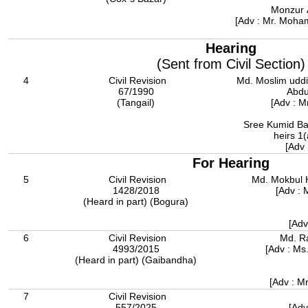
Monzur 
[Adv : Mr. Moham
Hearing
(Sent from Civil Section)
4
Civil Revision
Md. Moslim uddin
67/1990
Abdu
(Tangail)
[Adv : 
Sree Kumid Ba
heirs 1
[Adv 
For Hearing
5
Civil Revision
Md. Mokbul 
1428/2018
[Adv : 
(Heard in part) (Bogura)
[Adv
6
Civil Revision
Md. Ra
4993/2015
[Adv : M
(Heard in part) (Gaibandha)
[Adv : 
7
Civil Revision
557/2025
[Adv