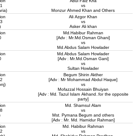
ion
Abul Faiz Kha
11
vs
ria)
Monzur Ahmed Khan and Others
ion
Ali Azgor Khan
13
vs
)
Asker Ali khan
ion
Md.Habibur Rahman
0
[Adv : Mr.Md.Osman Ghani]
vs
Md.Abdus Salam Howlader
ion
Md.Abdus Salam Howlader
0
[Adv : Mr.Md.Osman Gani]
vs
Sultan Howlader
ion
Begum Shirin Akther
12
[Adv : Mr Mohammad Abdul Haque]
onj)
vs
Mofazzal Hossain Bhuiyan
[Adv : Md. Tazul Islam Akhand..for the opposite
party]
ion
Md. Shamsul Alam
18
vs
)
Mst. Pymana Begum and others
[Adv : Mr. Md. Hamidur Rahman]
ion
Md. Habibur Rahman
22
vs