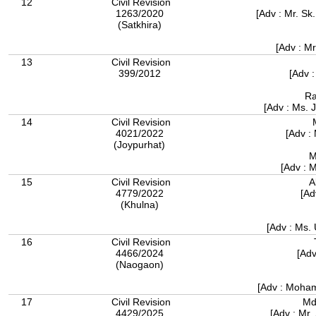
12
Civil Revision
1263/2020
[Adv : Mr. S
(Satkhira)
[Adv : M
13
Civil Revision
399/2012
[Adv :
Ra
[Adv : Ms. 
14
Civil Revision
4021/2022
[Adv :
(Joypurhat)
M
[Adv : 
15
Civil Revision
A
4779/2022
[Ad
(Khulna)
[Adv : Ms.
16
Civil Revision
4466/2024
[Adv
(Naogaon)
[Adv : Moha
17
Civil Revision
Md
4429/2025
[Adv : Mr