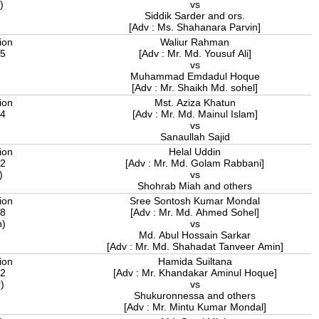
a)
vs
Siddik Sarder and ors.
[Adv : Ms. Shahanara Parvin]
ion
Waliur Rahman
25
[Adv : Mr. Md. Yousuf Ali]
)
vs
Muhammad Emdadul Hoque
[Adv : Mr. Shaikh Md. sohel]
ion
Mst. Aziza Khatun
24
[Adv : Mr. Md. Mainul Islam]
)
vs
Sanaullah Sajid
ion
Helal Uddin
22
[Adv : Mr. Md. Golam Rabbani]
r)
vs
Shohrab Miah and others
ion
Sree Sontosh Kumar Mondal
08
[Adv : Mr. Md. Ahmed Sohel]
n)
vs
Md. Abul Hossain Sarkar
[Adv : Mr. Md. Shahadat Tanveer Amin]
ion
Hamida Suiltana
22
[Adv : Mr. Khandakar Aminul Hoque]
r)
vs
Shukuronnessa and others
[Adv : Mr. Mintu Kumar Mondal]