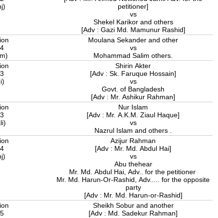
nj)
petitioner]
vs
Shekel Karikor and others
[Adv : Gazi Md. Mamunur Rashid]
ion
Moulana Sekander and other
24
vs
am)
Mohammad Salim others.
ion
Shirin Akter
23
[Adv : Sk. Faruque Hossain]
i)
vs
Govt. of Bangladesh
[Adv : Mr. Ashikur Rahman]
ion
Nur Islam
93
[Adv : Mr. A.K.M. Ziaul Haque]
li)
vs
Nazrul Islam and others .
ion
Azijur Rahman
14
[Adv : Mr. Md. Abdul Hai]
nj)
vs
Abu thehear
Mr. Md. Abdul Hai, Adv.. for the petitioner
Mr. Md. Harun-Or-Rashid, Adv..... for the opposite
party
[Adv : Mr. Md. Harun-or-Rashid]
ion
Sheikh Sobur and another
25
[Adv : Md. Sadekur Rahman]