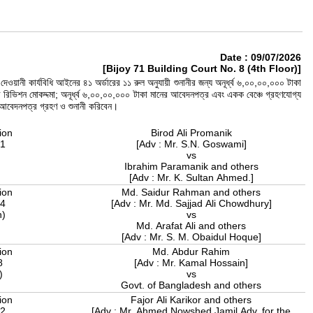
Date : 09/07/2026
[Bijoy 71 Building Court No. 8 (4th Floor)]
ওয়ানী কার্যবিধি আইনের ৪১ অর্ডারের ১১ রুল অনুযায়ী শুনানীর জন্য অনূর্ধ্ব ৬,০০,০০,০০০ টাকা
 রিভিশন মোকদ্দমা; অনূর্ধ্ব ৬,০০,০০,০০০ টাকা মানের আবেদনপত্র এবং একক বেঞ্চে গ্রহণযোগ্য
, আবেদনপত্র গ্রহণ ও শুনানী করিবেন।
ion
Birod Ali Promanik
21
[Adv : Mr. S.N. Goswami]
)
vs
Ibrahim Paramanik and others
[Adv : Mr. K. Sultan Ahmed.]
ion
Md. Saidur Rahman and others
24
[Adv : Mr. Md. Sajjad Ali Chowdhury]
n)
vs
Md. Arafat Ali and others
[Adv : Mr. S. M. Obaidul Hoque]
ion
Md. Abdur Rahim
8
[Adv : Mr. Kamal Hossain]
r)
vs
Govt. of Bangladesh and others
ion
Fajor Ali Karikor and others
22
[Adv : Mr. Ahmed Nowshed Jamil Adv. for the