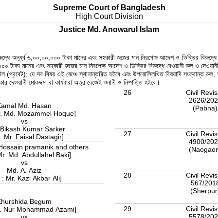
Supreme Court of Bangladesh
High Court Division
Justice Md. Anowarul Islam
্ধে অনূর্ধ্ব ৬,০০,০০,০০০ টাকা মানের এবং সহকারী জজের মান নিরপেক্ষ আদেশ ও ডিক্রির বিরুদ্ধে দে
০০০ টাকা মানের এবং সহকারী জজের মান নিরপেক্ষ আদেশ ও ডিক্রির বিরুদ্ধে দেওয়ানী রুল ও দেওয়ানী
ল (প্রবেট); যে সব বিষয় এই বেঞ্চে স্থানান্তরিত হইবে এবং উপরোল্লিখিত বিষয়াদি সংক্রান্ত রুল
কার দেওয়ানী মোকদ্দমা বা কার্যধারা অত্র বেঞ্চেই শুনানী ও নিষ্পত্তি হইবে।
26
Civil Revis
2626/20
Kamal Md. Hasan
(Pabna
Mr. Md. Mozammel Hoque]
vs
 Bikash Kumar Sarker
27
Civil Revis
: Mr. Faisal Dastagir]
4900/20
Hossain pramanik and others
(Naogao
Mr. Md. Abdullahel Baki]
vs
Md. A. Aziz
28
Civil Revis
 : Mr. Kazi Akbar Ali]
567/201
(Sherpu
Khurshida Begum
29
Civil Revis
r. Nur Mohammad Azami]
5578/20
vs