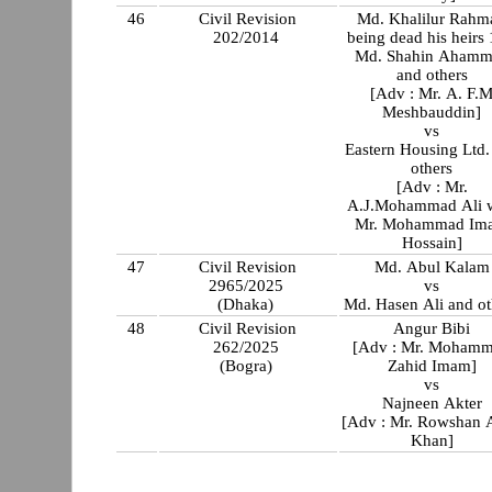
46
Civil Revision
Md. Khalilur Rahm
202/2014
being dead his heirs 
Md. Shahin Ahamm
and others
[Adv : Mr. A. F.
Meshbauddin]
vs
Eastern Housing Ltd.
others
[Adv : Mr.
A.J.Mohammad Ali 
Mr. Mohammad Im
Hossain]
47
Civil Revision
Md. Abul Kalam
2965/2025
vs
(Dhaka)
Md. Hasen Ali and ot
48
Civil Revision
Angur Bibi
262/2025
[Adv : Mr. Moham
(Bogra)
Zahid Imam]
vs
Najneen Akter
[Adv : Mr. Rowshan 
Khan]