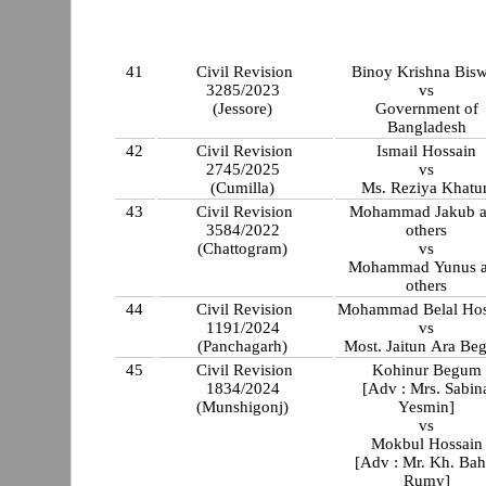
41
Civil Revision
Binoy Krishna Bis
3285/2023
vs
(Jessore)
Government of
Bangladesh
42
Civil Revision
Ismail Hossain
2745/2025
vs
(Cumilla)
Ms. Reziya Khatu
43
Civil Revision
Mohammad Jakub 
3584/2022
others
(Chattogram)
vs
Mohammad Yunus 
others
44
Civil Revision
Mohammad Belal Hos
1191/2024
vs
(Panchagarh)
Most. Jaitun Ara B
45
Civil Revision
Kohinur Begum
1834/2024
[Adv : Mrs. Sabin
(Munshigonj)
Yesmin]
vs
Mokbul Hossain
[Adv : Mr. Kh. Bah
Rumy]