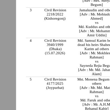
[Adv : Mrs. Suriy
Begum]
3
Civil Revision
Jamaluudin and oth
2218/2022
[Adv : Mr. Mohiud
(Kishoregonj)
Ahmed]
vs
Md. Kuddus and oth
[Adv : Mr. Moham
Amir Uddin]
4
Civil Revision
Md. Samsul Karim b
3940/1999
dead his heirs Shahe
(Dhaka)
Karim ad others
(15.07.2026)
[Adv : Mr. Mokhle
Rahman]
vs
Sayneda Rejia Be
[Adv : Mr. Md. Jaha
Alam]
5
Civil Revision
Mst. Monena Begum
4177/2025
others
(Joypurhat)
[Adv : Mr. Md. Mat
Rahman]
vs
Md. Faruk and othe
[Adv : Mr. A.H.M
Rehanul Kabir]