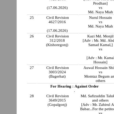
Prodhan]
(17.06.2026)
vs
Md. Naya Miah
25
Civil Revision
Nurul Hossain
4627/2016
vs
Md. Naya Miah
(17.06.2026)
26
Civil Revision
Kazi Md. Monjil
312/2018
[Adv : Mr. Md. Ab
(Kishoregonj)
Samad Kamal,]
vs
[Adv : Mr. Kama
Hossain]
27
Civil Revision
Auwal Hossain Shi
3003/2024
vs
(Bagerhat)
Momtaz Begum a
others
For Hearing : Against Order
.
28
Civil Revision
Md. Safizuddin Talu
3649/2015
and others
(Gopalgonj)
[Adv : Mr. Zahirul 
Babar...For the petito
vs