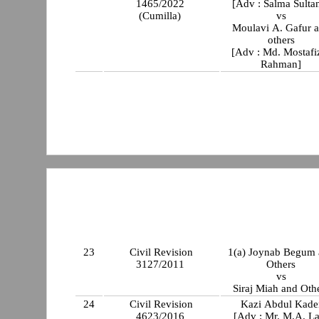
1465/2022
[Adv : Salma Sulta
(Cumilla)
vs
Moulavi A. Gafur 
others
[Adv : Md. Mostafi
Rahman]
23
Civil Revision
1(a) Joynab Begum
3127/2011
Others
vs
Siraj Miah and Oth
24
Civil Revision
Kazi Abdul Kade
4623/2016
[Adv : Mr. M.A. La