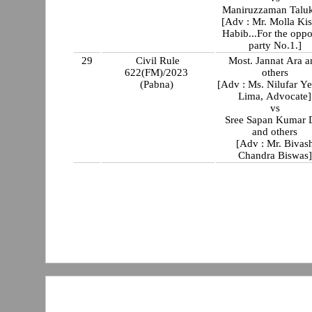
Maniruzzaman Talu
[Adv : Mr. Molla Ki
Habib...For the oppo
party No.1.]
29
Civil Rule
Most. Jannat Ara a
622(FM)/2023
others
(Pabna)
[Adv : Ms. Nilufar Y
Lima, Advocate]
vs
Sree Sapan Kumar 
and others
[Adv : Mr. Bivas
Chandra Biswas]