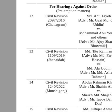
Rahman]
For Hearing : Against Order
(Pre-emption matters)
12
Civil Revision
Md. Abu Tayeb
2097/2016
[Adv : Mr. Gazi Md. 
(Chattagram)
Uddin]
vs
Mohammad Abu You
and others
[Adv : Mr. Ajoy Sha
Bhowmik]
13
Civil Revision
Md. Titu Rahma
1109/2019
[Adv : Mr. Md. Fa
(Jhenaidah)
Hossain]
vs
Md. Ala Uddin
[Adv : Mr. Md. Ash
Rahman]
14
Civil Revision
Abdur Rahman Kh
1240/2022
[Adv : Mr. Shahin Al
(Munshigonj)
vs
Sheikh Md. Shajah
[Adv : Mr. Tapos Ba
Das]
15
Civil Revision
Md. Julfiqer Ahm