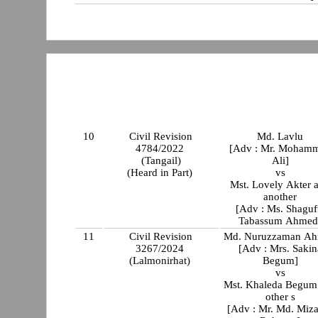
10
Civil Revision
Md. Lavlu
4784/2022
[Adv : Mr. Moham
(Tangail)
Ali]
(Heard in Part)
vs
Mst. Lovely Akter 
another
[Adv : Ms. Shaguf
Tabassum Ahmed
11
Civil Revision
Md. Nuruzzaman A
3267/2024
[Adv : Mrs. Sakin
(Lalmonirhat)
Begum]
vs
Mst. Khaleda Begum
other s
[Adv : Mr. Md. Miz