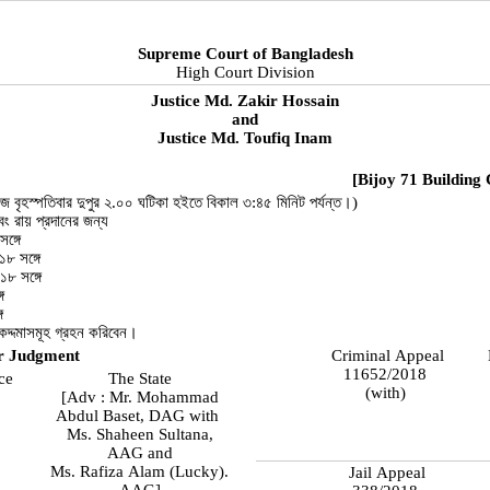
Supreme Court of Bangladesh
High Court Division
Justice Md. Zakir Hossain
and
Justice Md. Toufiq Inam
[Bijoy 71 Building 
জ বৃহস্পতিবার দুপুর ২.০০ ঘটিকা হইতে বিকাল ৩:৪৫ মিনিট পর্যন্ত।)
বং রায় প্রদানের জন্য
ঙ্গে
৮ সঙ্গে
৮ সঙ্গে
ে
ে
্দমাসমূহ গ্রহন করিবেন।
r Judgment
Criminal Appeal
11652/2018
ce
The State
(with)
[Adv : Mr. Mohammad
Abdul Baset, DAG with
Ms. Shaheen Sultana,
AAG and
Ms. Rafiza Alam (Lucky).
Jail Appeal
AAG]