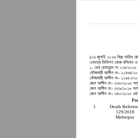
(০৯ জুলাই ২০২৬ খ্রিঃ তারিখ রো
একত্রে ডিভিশন বেঞ্চে বসিবেন এ
১. ডেথ রেফারেন্স নং ১২৯/২০১৮ স
ফৌজদারী আপীল নং- ১১৪৬৪/২০১
ফৌজদারী আপীল নং- ১১৬৫২/২০১
জেল আপীল নং- ৩৩৮/২০১৮ সঙ্গ
জেল আপীল নং- ৩৩৯/২০১৮ সঙ্গ
জেল আপীল নং- ৩৪০/২০১৮ মোকদ
Fo
1
Death Referen
129/2018
Meherpur