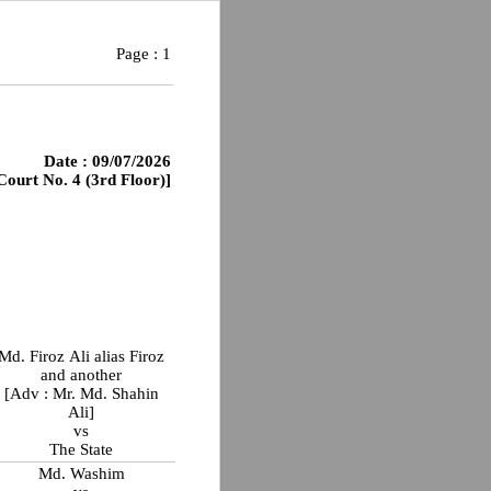
Page :
1
Date : 09/07/2026
Court No. 4 (3rd Floor)]
Md. Firoz Ali alias Firoz
and another
[Adv : Mr. Md. Shahin
Ali]
vs
The State
Md. Washim