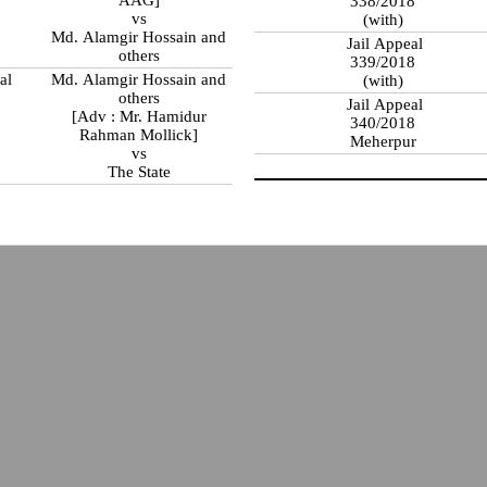
338/2018
vs
(with)
Md. Alamgir Hossain and
Jail Appeal
others
339/2018
al
Md. Alamgir Hossain and
(with)
others
Jail Appeal
[Adv : Mr. Hamidur
340/2018
Rahman Mollick]
Meherpur
vs
The State