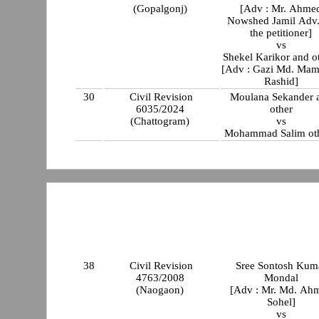
(Gopalgonj)
[Adv : Mr. Ahme
Nowshed Jamil Adv. for
the petitioner]
vs
Shekel Karikor and o
[Adv : Gazi Md. Ma
Rashid]
30
Civil Revision
Moulana Sekander 
6035/2024
other
(Chattogram)
vs
Mohammad Salim oth
38
Civil Revision
Sree Sontosh Kum
4763/2008
Mondal
(Naogaon)
[Adv : Mr. Md. Ah
Sohel]
vs