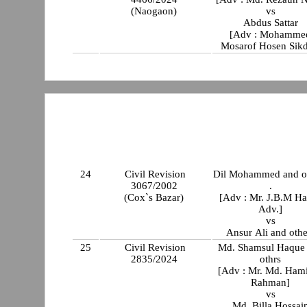
(Naogaon)
vs
Abdus Sattar
[Adv : Mohamme
Mosarof Hosen Sikd
24
Civil Revision
Dil Mohammed and o
3067/2002
.
(Cox`s Bazar)
[Adv : Mr. J.B.M H
Adv.]
vs
Ansur Ali and othe
25
Civil Revision
Md. Shamsul Haque
2835/2024
othrs
[Adv : Mr. Md. Ham
Rahman]
vs
Md. Billa Hossai