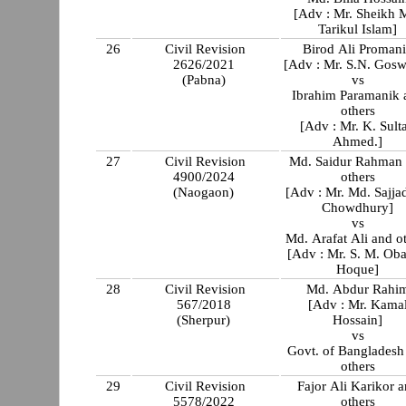
[Adv : Mr. Sheikh 
Tarikul Islam]
26
Civil Revision
Birod Ali Proman
2626/2021
[Adv : Mr. S.N. Gos
(Pabna)
vs
Ibrahim Paramanik 
others
[Adv : Mr. K. Sult
Ahmed.]
27
Civil Revision
Md. Saidur Rahman
4900/2024
others
(Naogaon)
[Adv : Mr. Md. Sajja
Chowdhury]
vs
Md. Arafat Ali and o
[Adv : Mr. S. M. Oba
Hoque]
28
Civil Revision
Md. Abdur Rahi
567/2018
[Adv : Mr. Kama
(Sherpur)
Hossain]
vs
Govt. of Bangladesh
others
29
Civil Revision
Fajor Ali Karikor 
5578/2022
others