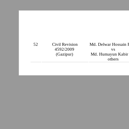
52
Civil Revision
Md. Delwar Hossain F
4592/2009
vs
(Gazipur)
Md. Humayun Kabir
others