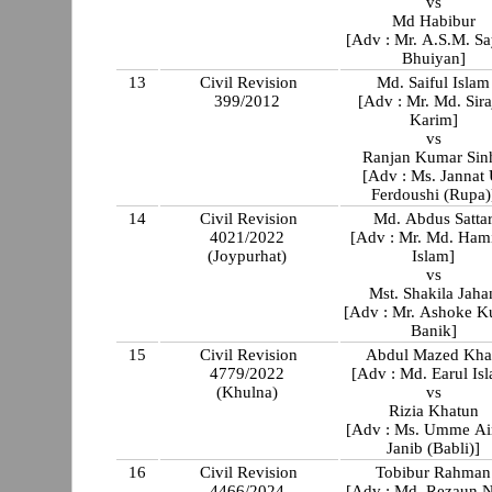
vs
Md Habibur
[Adv : Mr. A.S.M. S
Bhuiyan]
13
Civil Revision
Md. Saiful Islam
399/2012
[Adv : Mr. Md. Sira
Karim]
vs
Ranjan Kumar Sin
[Adv : Ms. Jannat 
Ferdoushi (Rupa)
14
Civil Revision
Md. Abdus Satta
4021/2022
[Adv : Mr. Md. Ham
(Joypurhat)
Islam]
vs
Mst. Shakila Jaha
[Adv : Mr. Ashoke 
Banik]
15
Civil Revision
Abdul Mazed Kh
4779/2022
[Adv : Md. Earul Is
(Khulna)
vs
Rizia Khatun
[Adv : Ms. Umme A
Janib (Babli)]
16
Civil Revision
Tobibur Rahman
4466/2024
[Adv : Md. Rezaun N