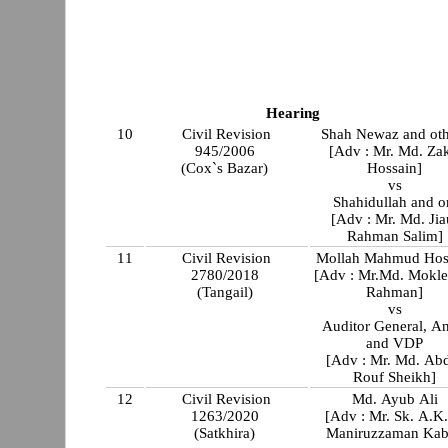
Hearing
10
Civil Revision
Shah Newaz and oth
945/2006
[Adv : Mr. Md. Zak
(Cox`s Bazar)
Hossain]
vs
Shahidullah and o
[Adv : Mr. Md. Jia
Rahman Salim]
11
Civil Revision
Mollah Mahmud Hos
2780/2018
[Adv : Mr.Md. Mokle
(Tangail)
Rahman]
vs
Auditor General, An
and VDP
[Adv : Mr. Md. Ab
Rouf Sheikh]
12
Civil Revision
Md. Ayub Ali
1263/2020
[Adv : Mr. Sk. A.K
(Satkhira)
Maniruzzaman Kab