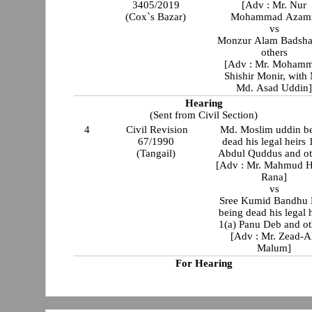
3405/2019
[Adv : Mr. Nur
(Cox`s Bazar)
Mohammad Azami
vs
Monzur Alam Badsha
others
[Adv : Mr. Moham
Shishir Monir, with 
Md. Asad Uddin
Hearing
(Sent from Civil Section)
4
Civil Revision
Md. Moslim uddin b
67/1990
dead his legal heirs 
(Tangail)
Abdul Quddus and ot
[Adv : Mr. Mahmud 
Rana]
vs
Sree Kumid Bandhu
being dead his legal 
1(a) Panu Deb and ot
[Adv : Mr. Zead-A
Malum]
For Hearing