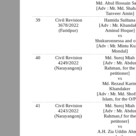
Md. Abul Hossain Sa
[Adv : Mr. Md. Shah
Tanveer Amin]
39
Civil Revision
Hamida Suiltana
3678/2022
[Adv : Mr. Khanda
(Faridpur)
Aminul Hoque]
vs
Shukuronnessa and o
[Adv : Mr. Mintu K
Mondal]
40
Civil Revision
Md. Suroj Miah
4249/2022
[Adv : Mr. Abdu
(Narayangonj)
Rahman, for the
petitioner]
vs
Md. Rezaul Kari
Khandaker
[Adv : Mr. Md. Shof
Islam, for the O/P
41
Civil Revision
Md. Suroj Miah
4243/2022
[Adv : Mr. Abdu
(Narayangonj)
Rahman,f for the
petitoner]
vs
A.H. Zia Uddin Ah