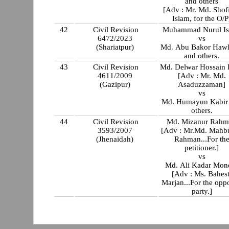
and others
[Adv : Mr. Md. Shof
Islam, for the O/P
42
Civil Revision
Muhammad Nurul I
6472/2023
vs
(Shariatpur)
Md. Abu Bakor Hawl
and others.
43
Civil Revision
Md. Delwar Hossain 
4611/2009
[Adv : Mr. Md.
(Gazipur)
Asaduzzaman]
vs
Md. Humayun Kabir
others.
44
Civil Revision
Md. Mizanur Rahm
3593/2007
[Adv : Mr.Md. Mahb
(Jhenaidah)
Rahman...For th
petitioner.]
vs
Md. Ali Kadar Mon
[Adv : Ms. Bahest
Marjan...For the oppo
party.]