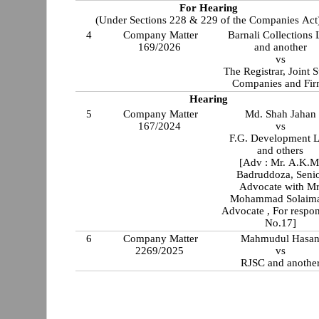
For Hearing
(Under Sections 228 & 229 of the Companies Act
4
Company Matter
Barnali Collections 
169/2026
and another
vs
The Registrar, Joint 
Companies and Fir
Hearing
5
Company Matter
Md. Shah Jahan
167/2024
vs
F.G. Development L
and others
[Adv : Mr. A.K.M
Badruddoza, Seni
Advocate with Mr
Mohammad Solaim
Advocate , For respo
No.17]
6
Company Matter
Mahmudul Hasa
2269/2025
vs
RJSC and anothe