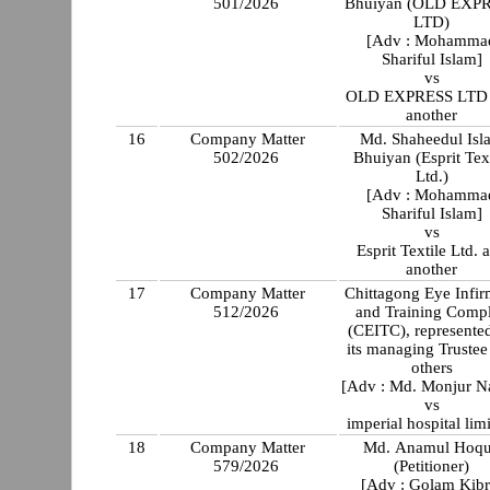
501/2026
Bhuiyan (OLD EXP
LTD)
[Adv : Mohamma
Shariful Islam]
vs
OLD EXPRESS LTD
another
16
Company Matter
Md. Shaheedul Islam
502/2026
Bhuiyan (Esprit Text
Ltd.)
[Adv : Mohamma
Shariful Islam]
vs
Esprit Textile Ltd. 
another
17
Company Matter
Chittagong Eye Infir
512/2026
and Training Comp
(CEITC), represente
its managing Trustee
others
[Adv : Md. Monjur N
vs
imperial hospital lim
18
Company Matter
Md. Anamul Hoq
579/2026
(Petitioner)
[Adv : Golam Kibr