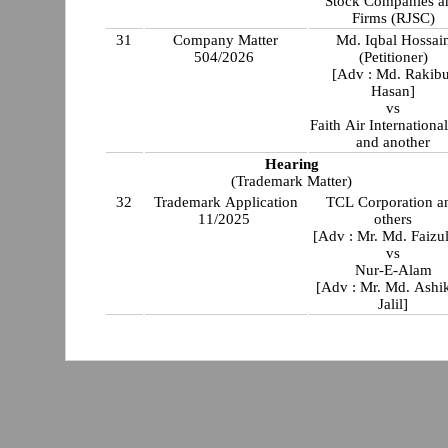
Stock Companies a
Firms (RJSC)
31
Company Matter
Md. Iqbal Hossai
504/2026
(Petitioner)
[Adv : Md. Rakibu
Hasan]
vs
Faith Air International
and another
Hearing
(Trademark Matter)
32
Trademark Application
TCL Corporation a
11/2025
others
[Adv : Mr. Md. Faizul
vs
Nur-E-Alam
[Adv : Mr. Md. Ashi
Jalil]