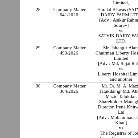
Limited,
28
Company Matter
Haralal Biswas (SA
641/2026
DAIRY FARM LTD
[Adv : Asikur Rah
Sourav]
vs
SATVIK DAIRY F
LTD.
29
Company Matter
Mr. Jahangir Ala
490/2026
Chairman Liberty Hos
Limited
[Adv : Md. Rejai Ra
vs
Liberty Hospital Lim
and another
30
Company Matter
Mr. Dr. M. A. Maz
364/2026
Talukdar @ Md. Ab
Mazid Talukdar,
Shareholder-Manag
Director, Irene Knit
Ltd
[Adv : Mohammad J
Khan]
vs
The Registrar of Jo