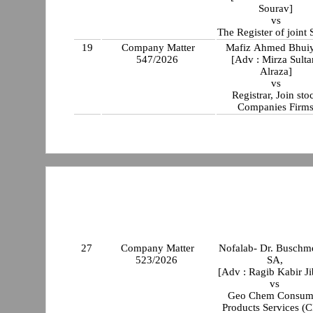
Sourav]
vs
The Register of joint 
19
Company Matter
Mafiz Ahmed Bhui
547/2026
[Adv : Mirza Sulta
Alraza]
vs
Registrar, Join sto
Companies Firm
27
Company Matter
Nofalab- Dr. Buschm
523/2026
SA,
[Adv : Ragib Kabir J
vs
Geo Chem Consum
Products Services (