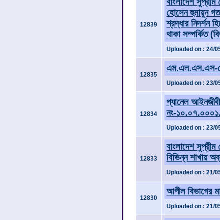
বাংলাদেশ সুপ্রী
হোসেন হুমায়ুন গ
শ্রদ্ধার নিদর্শন 
12839
থাকা সম্পর্কিত (ব
Uploaded on : 24/0
এম.এল.এস.এস-দের
12835
Uploaded on : 23/0
প্যানেল আইনজীবী 
নং-১০.০৭.০০০১
12834
Uploaded on : 23/0
বাংলাদেশ সুপ্রীম
বিভিন্ন শাখায় অব
12833
Uploaded on : 21/0
আপীল বিভাগের মা
12830
Uploaded on : 21/0