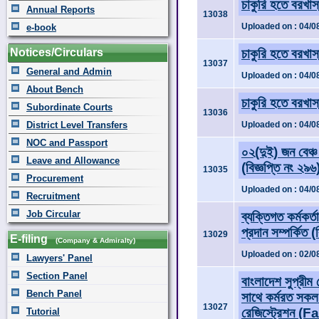
চাকুরি হতে বরখা
Annual Reports
13038
Uploaded on : 04/0
e-book
Notices/Circulars
চাকুরি হতে বরখা
13037
General and Admin
Uploaded on : 04/0
About Bench
চাকুরি হতে বরখা
Subordinate Courts
13036
District Level Transfers
Uploaded on : 04/0
NOC and Passport
০২(দুই) জন বেঞ্
Leave and Allowance
(বিজ্ঞপ্তি নং ২৯৬
13035
Procurement
Uploaded on : 04/0
Recruitment
Job Circular
ব্যক্তিগত কর্মকর্
প্রদান সম্পর্কিত (
13029
E-filing
(Company & Admiralty)
Uploaded on : 02/0
Lawyers' Panel
Section Panel
বাংলাদেশ সুপ্রীম
Bench Panel
সাথে কর্মরত সকল ক
13027
রেজিস্ট্রেশন (
Tutorial