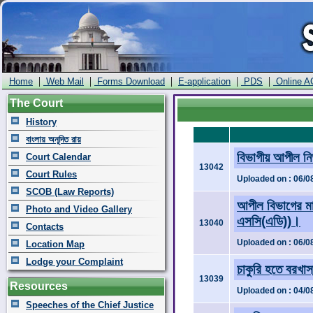
|
|
|
|
|
Home
Web Mail
Forms Download
E-application
PDS
Online A
The Court
History
বাংলায় অনূদিত রায়
বিভাগীয় আপীল নি
Court Calendar
13042
Court Rules
Uploaded on : 06/0
SCOB (Law Reports)
আপীল বিভাগের মা
Photo and Video Gallery
এসসি(এডি))।
13040
Contacts
Uploaded on : 06/0
Location Map
Lodge your Complaint
চাকুরি হতে বরখা
13039
Resources
Uploaded on : 04/0
Speeches of the Chief Justice