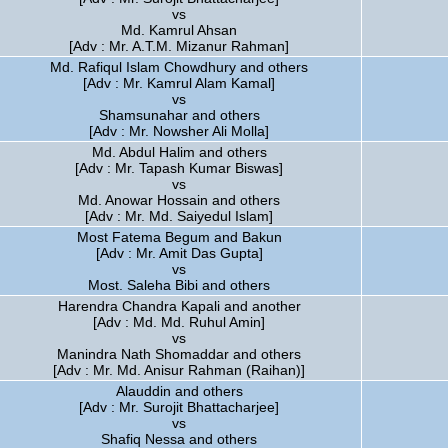
vs
Md. Kamrul Ahsan
[Adv : Mr. A.T.M. Mizanur Rahman]
Md. Rafiqul Islam Chowdhury and others
[Adv : Mr. Kamrul Alam Kamal]
vs
Shamsunahar and others
[Adv : Mr. Nowsher Ali Molla]
Md. Abdul Halim and others
[Adv : Mr. Tapash Kumar Biswas]
vs
Md. Anowar Hossain and others
[Adv : Mr. Md. Saiyedul Islam]
Most Fatema Begum and Bakun
[Adv : Mr. Amit Das Gupta]
vs
Most. Saleha Bibi and others
Harendra Chandra Kapali and another
[Adv : Md. Md. Ruhul Amin]
vs
Manindra Nath Shomaddar and others
[Adv : Mr. Md. Anisur Rahman (Raihan)]
Alauddin and others
[Adv : Mr. Surojit Bhattacharjee]
vs
Shafiq Nessa and others