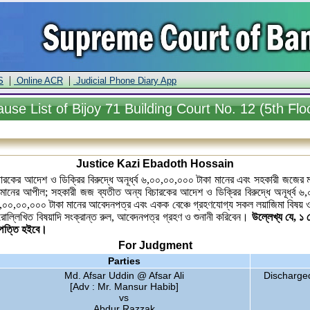
|
|
S
Online ACR
Judicial Phone Diary App
ause
List of Bijoy 71 Building Court No. 12 (5th Flo
Justice Kazi Ebadoth Hossain
ারকের আদেশ ও ডিক্রির বিরুদ্ধে অনূর্ধ্ব ৬,০০,০০,০০০ টাকা মানের এবং সহকারী জজের মা
াকা মানের আপীল; সহকারী জজ ব্যতীত অন্য বিচারকের আদেশ ও ডিক্রির বিরুদ্ধে অনূর্ধ্
ধ্ব ৬,০০,০০,০০০ টাকা মানের আবেদনপত্র এবং একক বেঞ্চে গ্রহণযোগ্য সকল লয়াজিমা বিষয় ও
রোল্লিখিত বিষয়াদি সংক্রান্ত রুল, আবেদনপত্র গ্রহণ ও শুনানী করিবেন।
উল্লেখ্য যে, ১ ফ
ষ্পত্তি হইবে।
For Judgment
Parties
Md. Afsar Uddin @ Afsar Ali
Discharge
[Adv : Mr. Mansur Habib]
vs
Abdur Razzak