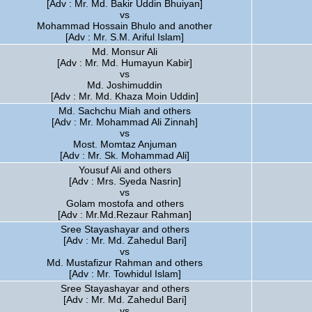
[Adv : Mr. Md. Bakir Uddin Bhuiyan]
vs
Mohammad Hossain Bhulo and another
[Adv : Mr. S.M. Ariful Islam]
Md. Monsur Ali
[Adv : Mr. Md. Humayun Kabir]
vs
Md. Joshimuddin
[Adv : Mr. Md. Khaza Moin Uddin]
Md. Sachchu Miah and others
[Adv : Mr. Mohammad Ali Zinnah]
vs
Most. Momtaz Anjuman
[Adv : Mr. Sk. Mohammad Ali]
Yousuf Ali and others
[Adv : Mrs. Syeda Nasrin]
vs
Golam mostofa and others
[Adv : Mr.Md.Rezaur Rahman]
Sree Stayashayar and others
[Adv : Mr. Md. Zahedul Bari]
vs
Md. Mustafizur Rahman and others
[Adv : Mr. Towhidul Islam]
Sree Stayashayar and others
[Adv : Mr. Md. Zahedul Bari]
vs