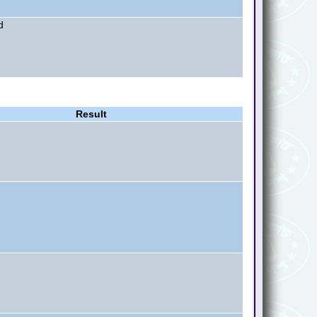
d
Result