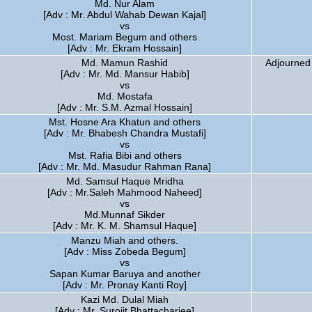
Md. Nur Alam
[Adv : Mr. Abdul Wahab Dewan Kajal]
vs
Most. Mariam Begum and others
[Adv : Mr. Ekram Hossain]
Md. Mamun Rashid
Adjourned 
[Adv : Mr. Md. Mansur Habib]
vs
Md. Mostafa
[Adv : Mr. S.M. Azmal Hossain]
Mst. Hosne Ara Khatun and others
[Adv : Mr. Bhabesh Chandra Mustafi]
vs
Mst. Rafia Bibi and others
[Adv : Mr. Md. Masudur Rahman Rana]
Md. Samsul Haque Mridha
[Adv : Mr.Saleh Mahmood Naheed]
vs
Md.Munnaf Sikder
[Adv : Mr. K. M. Shamsul Haque]
Manzu Miah and others.
[Adv : Miss Zobeda Begum]
vs
Sapan Kumar Baruya and another
[Adv : Mr. Pronay Kanti Roy]
Kazi Md. Dulal Miah
[Adv : Mr. Surojit Bhattacharjee]