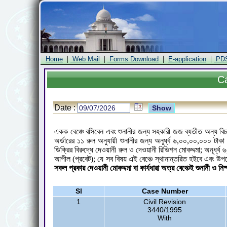
|
|
|
|
Home
Web Mail
Forms Download
E-application
PD
C
Date :
একক বেঞ্চে বসিবেন এবং শুনানীর জন্য সহকারী জজ ব্যতীত অন্য বিচ
অর্ডারের ১১ রুল অনুযায়ী শুনানীর জন্য অনূর্ধ্ব ৬,০০,০০,০০০ ট
ডিক্রির বিরুদ্ধে দেওয়ানী রুল ও দেওয়ানী রিভিশন মোকদ্দমা; অনূর্
আপীল (প্রবেট); যে সব বিষয় এই বেঞ্চে স্থানান্তরিত হইবে এবং উপ
সকল প্রকার দেওয়ানী মোকদ্দমা বা কার্যধারা অত্র বেঞ্চেই শুনানী ও নি
Sl
Case Number
1
Civil Revision
3440/1995
With