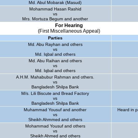
Md. Abul Mobarak (Masud)
Mohammad Hasan Rashid
vs
Mrs. Mortuza Begum and another
For Hearing
(First Miscellaneous Appeal)
Parties
Md. Abu Rayhan and others
vs
Md. Iqbal and others
Md. Abu Raihan and others
vs
Md. Iqbal and others
A.H.M. Mahabubur Rahman and others.
vs
Bangladesh Shilpa Bank
M/s. Lili Biscute and Bread Factory
vs
Bangladesh Shilpa Bank
Muhammad Yousuf and another
Heard in p
vs
Sheikh Ahmmed and others
Mohammad Yousuf and others
vs
Sheikh Ahmed and others