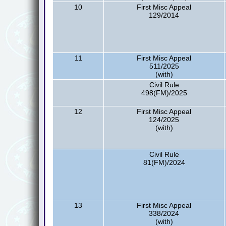
10
First Misc Appeal
129/2014
11
First Misc Appeal
511/2025
(with)
Civil Rule
498(FM)/2025
12
First Misc Appeal
124/2025
(with)
Civil Rule
81(FM)/2024
13
First Misc Appeal
338/2024
(with)