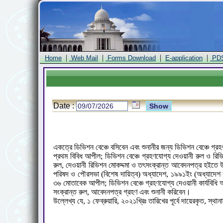
|
|
|
|
Home
Web Mail
Forms Download
E-application
PD
Date :
একত্রে ডিভিশন বেঞ্চে বসিবেন এবং শুনানীর জন্য ডিভিশন বেঞ্চে গ্
প্রথম বিবিধ আপীল; ডিভিশন বেঞ্চে গ্রহণযোগ্য দেওয়ানী রুল ও রিভ
রুল, দেওয়ানী রিভিশন মোকদ্দমা ও তৎসংক্রান্ত আবেদনপত্র হইত
পরিষদ ও পৌরসভা (বিশেষ দায়িত্ব) অধ্যাদেশ, ১৯৯১ইং (অধ্যাদেশ নং
৩৬ মোতাবেক আপীল; ডিভিশন বেঞ্চে গ্রহণযোগ্য দেওয়ানী কার্যবিধি আ
সংক্রান্ত রুল, আবেদনপত্র গ্রহণ এবং শুনানী করিবেন।
উল্লেখ্য যে, ১ ফেব্রুয়ারি, ২০২১খ্রিঃ তারিখের পূর্বে দায়েরকৃত, স্থা