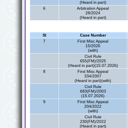
(Heard in part)
6
Arbitration Appeal
28/2024
(Heard in part)
Sl
Case Number
7
First Misc Appeal
15/2026
(with)
Civil Rule
655(FM)/2025
(Heard in part)(15.07.2026)
8
First Misc Appeal
334/2007
(Heard in part)(with)
Civil Rule
683(FM)/2003
(15.07.2026)
9
First Misc Appeal
204/2022
(with)
Civil Rule
230(FM)/2022
(Heard in part)