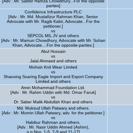
[Adv : Mr. Sabbir Hamza Chowdhury...For the opposite
parties]
Confidence Infrastructure PLC
[Adv : Mr. Md. Mustafizur Rahman Khan, Senior
Advocate with Mr. Ragib Kabir, Advocate...For the
petitioner.]
vs
SEPCOL MIL JV and others
[Adv : Mr. Mamun Chowdhury, Advocate with Mr. Suhan
Khan, Advocate....For the opposite-parties.]
Abul Hossain
vs
Jalal Ahmaed and others
Mohsin Knit Wear Limited
vs
Shaoxing Soaring Eagle Import and Export Company
Limited and others
Amin Mohammad Foundation Ltd.
[Adv : Mr. Rahim Uddin with Md. Omar Faruk]
vs
Dr. Saber Malik Abdullah Khan and others
Md. Muksud Ullah Patwary and others.
[Adv : Mr. Momin Ullah Patwary, adv. for the petitioner.]
vs
Habibur Rahman and others.
[Adv : Mr. Nasir Uddin Ahmed (Ashim),
o.p Nos. 1-5, 7-9 and 11-17]