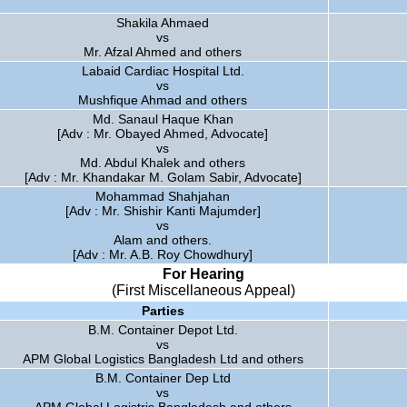
Shakila Ahmaed
vs
Mr. Afzal Ahmed and others
Labaid Cardiac Hospital Ltd.
vs
Mushfique Ahmad and others
Md. Sanaul Haque Khan
[Adv : Mr. Obayed Ahmed, Advocate]
vs
Md. Abdul Khalek and others
[Adv : Mr. Khandakar M. Golam Sabir, Advocate]
Mohammad Shahjahan
[Adv : Mr. Shishir Kanti Majumder]
vs
Alam and others.
[Adv : Mr. A.B. Roy Chowdhury]
For Hearing
(First Miscellaneous Appeal)
Parties
B.M. Container Depot Ltd.
vs
APM Global Logistics Bangladesh Ltd and others
B.M. Container Dep Ltd
vs