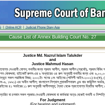
|
|
S
Online ACR
Judicial Phone Diary App
Cause
List of Annex Building Court No. 27
Justice Md. Nazrul Islam Talukder
and
Justice Mahmud Hasan
রহণযোগ্য দেওয়ানী মোশন; শুনানীর জন্য প্রথম আপীল, প্রথম আপীল (প্রবেট), প্রথম বিবিধ 
িশন মোকদ্দমা; হাইকোর্ট রুলস-এর ৯ অধ্যায়ের ৩৪ রুল অনুযায়ী শুনানীর জন্য এবং ৬,০০,০০
ে উদ্ভুত সকল লয়াজিমা বিষয়; ২০০১ইং সনের ১নং আইনের (শালিশী আইন-২০০১) ৪৮(ক), 
-৬, ১৯৯১) এর অধীন আপীল; বাংলাদেশ লিগ্যাল প্র্যাকটিশনারস এন্ড বার কাউন্সিল অর্ড
ইনের ৪১ অর্ডারের ১১ রুল অনুযায়ী আপীলসমূহ; দ্বৈত বেঞ্চে গ্রহণযোগ্য দ্বিতীয় আপীল; 
নান্তরিত বা চলমান সকল প্রকার দেওয়ানী মোকদ্দমা বা কার্যধারা অত্র বেঞ্চেই শুনানী ও নিষ্প
For Judgment
(For hearing and judgment)