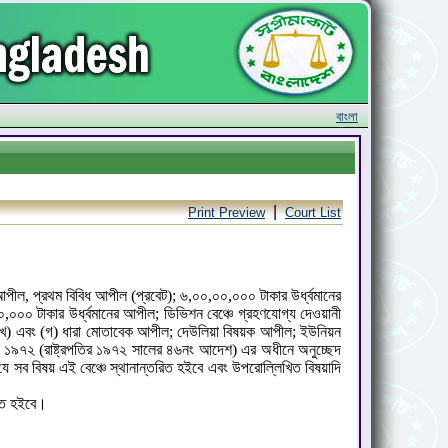
বাংলা
|
Print Preview
Court List
আপীল, প্রথম বিবিধ আপীল (প্রবেট); ৬,০০,০০,০০০ টাকার উর্ধ্বমানের
,০০০ টাকার উর্ধ্বমানের আপীল; ডিভিশন বেঞ্চে গ্রহণযোগ্য দেওয়ানী
(খ) এবং (গ) ধারা মোতাবেক আপীল; দেউলিয়া বিষয়ক আপীল; ইউনিয়ন
ার, ১৯৭২ (রাষ্ট্রপতির ১৯৭২ সালের ৪৬নং আদেশ) এর অধীনে অনুচ্ছেদ
যে সব বিষয় এই বেঞ্চে স্থানান্তরিত হইবে এবং উপরোল্লিখিত বিষয়াদি
ত্তি হইবে।