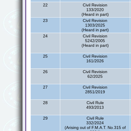
22
Civil Revision
133/2020
(Heard in part)
23
Civil Revision
1303/2025
(Heard in part)
24
Civil Revision
5242/2005
(Heard in part)
25
Civil Revision
161/2026
26
Civil Revision
62/2025
27
Civil Revision
2851/2019
28
Civil Rule
493/2013
29
Civil Rule
332/2024
(Arising out of F.M.A.T. No.315 of