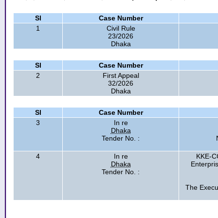
Sl
Case Number
1
Civil Rule
23/2026
Dhaka
Sl
Case Number
2
First Appeal
32/2026
Dhaka
Sl
Case Number
3
In re
Dhaka
Tender No. :
4
In re
KKE-CC
Dhaka
Enterpri
Tender No. :
The Execut