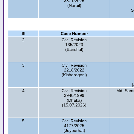
3371/2025
(Narail)
S
Sl
Case Number
2
Civil Revision
135/2023
(Barishal)
3
Civil Revision
2218/2022
(Kishoregonj)
4
Civil Revision
Md. Sams
3940/1999
(Dhaka)
(15.07.2026)
5
Civil Revision
4177/2025
(Joypurhat)