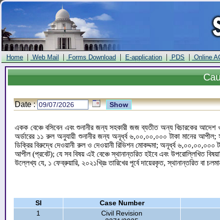
|
|
|
|
|
Home
Web Mail
Forms Download
E-application
PDS
Online A
Ca
Date :
একক বেঞ্চে বসিবেন এবং শুনানীর জন্য সহকারী জজ ব্যতীত অন্য বিচারকের আদেশ ও ড
অর্ডারের ১১ রুল অনুযায়ী শুনানীর জন্য অনূর্ধ্ব ৬,০০,০০,০০০ টাকা মানের আপী
ডিক্রির বিরুদ্ধে দেওয়ানী রুল ও দেওয়ানী রিভিশন মোকদ্দমা; অনূর্ধ্ব ৬,০০,০০,০০
আপীল (প্রবেট); যে সব বিষয় এই বেঞ্চে স্থানান্তরিত হইবে এবং উপরোল্লিখিত বিষয়া
উল্লেখ্য যে, ১ ফেব্রুয়ারি, ২০২১খ্রিঃ তারিখের পূর্বে দায়েরকৃত, স্থানান্তরিত বা চলম
Sl
Case Number
1
Civil Revision