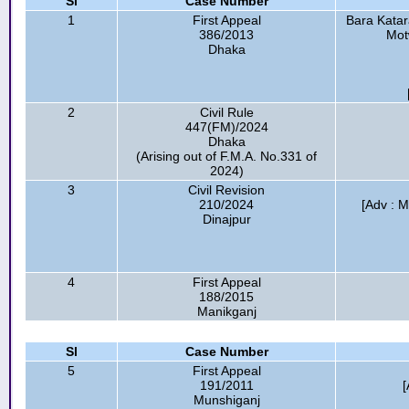
Sl
Case Number
1
First Appeal
Bara Katar
386/2013
Motw
Dhaka
2
Civil Rule
447(FM)/2024
Dhaka
(Arising out of F.M.A. No.331 of
2024)
3
Civil Revision
210/2024
[Adv : M
Dinajpur
4
First Appeal
188/2015
Manikganj
Sl
Case Number
5
First Appeal
191/2011
[
Munshiganj