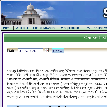
|
|
|
|
|
Home
Web Mail
Forms Download
E-application
PDS
Online A
Cause
List
Date :
একত্রে ডিভিশন বেঞ্চে বসিবেন এবং শুনানীর জন্য ডিভিশন বেঞ্চে গ্রহনযোগ্য দেওয়া
প্রথম বিবিধ আপীল; শুনানীর জন্য ডিভিশন বেঞ্চে গ্রহণযোগ্য দেওয়ানী রুল ও রি
গ্রহণযোগ্য দেওয়ানী রুল, দেওয়ানী রিভিশন মোকদ্দমা ও তৎসংক্রান্ত আবেদনপত
বিষয়ক আপীল; ইউনিয়ন পরিষদ ও পৌরসভা (বিশেষ দায়িত্ব) অধ্যাদেশ, ১৯৯১ইং (অধ্
আদেশ) এর অধীনে অনুচ্ছেদ ৩৬ মোতাবেক আপীল; ডিভিশন বেঞ্চে গ্রহণযোগ্য দেওয়ানী
হইবে এবং উপরোল্লিখিত বিষয়াদি সংক্রান্ত রুল, আবেদনপত্র গ্রহণ ও শুনানী করিব
উল্লেখ্য যে, ১ ফেব্রুয়ারি, ২০২১খ্রিঃ তারিখের পূর্বে দায়েরকৃত, স্থানান্তরিত বা চলম