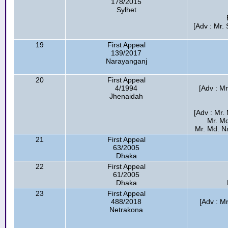
178/2015
Sylhet
[Adv : Mr.
19
First Appeal
139/2017
Narayanganj
20
First Appeal
4/1994
[Adv : M
Jhenaidah
[Adv : Mr.
Mr. Md
Mr. Md. N
21
First Appeal
63/2005
Dhaka
22
First Appeal
61/2005
Dhaka
23
First Appeal
488/2018
[Adv : M
Netrakona