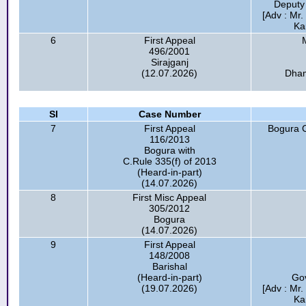
Deputy
[Adv : Mr
Ka
6
First Appeal
496/2001
Sirajganj
(12.07.2026)
Dham
Sl
Case Number
7
First Appeal
Bogura C
116/2013
Bogura with
C.Rule 335(f) of 2013
(Heard-in-part)
(14.07.2026)
8
First Misc Appeal
305/2012
Bogura
(14.07.2026)
9
First Appeal
148/2008
Barishal
(Heard-in-part)
Go
(19.07.2026)
[Adv : Mr
Ka