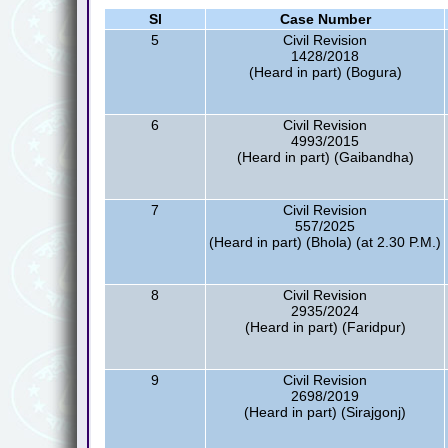
Sl
Case Number
5
Civil Revision
1428/2018
(Heard in part) (Bogura)
6
Civil Revision
4993/2015
(Heard in part) (Gaibandha)
7
Civil Revision
557/2025
(Heard in part) (Bhola) (at 2.30 P.M.)
8
Civil Revision
2935/2024
(Heard in part) (Faridpur)
9
Civil Revision
2698/2019
(Heard in part) (Sirajgonj)