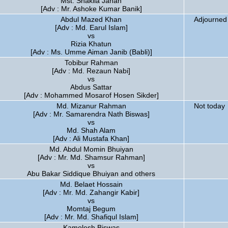
Mst. Shakila Jahan
[Adv : Mr. Ashoke Kumar Banik]
Abdul Mazed Khan
Adjourned 
[Adv : Md. Earul Islam]
vs
Rizia Khatun
[Adv : Ms. Umme Aiman Janib (Babli)]
Tobibur Rahman
[Adv : Md. Rezaun Nabi]
vs
Abdus Sattar
[Adv : Mohammed Mosarof Hosen Sikder]
Md. Mizanur Rahman
Not today
[Adv : Mr. Samarendra Nath Biswas]
vs
Md. Shah Alam
[Adv : Ali Mustafa Khan]
Md. Abdul Momin Bhuiyan
[Adv : Mr. Md. Shamsur Rahman]
vs
Abu Bakar Siddique Bhuiyan and others
Md. Belaet Hossain
[Adv : Mr. Md. Zahangir Kabir]
vs
Momtaj Begum
[Adv : Mr. Md. Shafiqul Islam]
Kamolesh Biswas