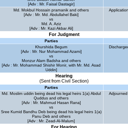
[Adv : Mr. Faisal Dastagir]
Md. Mokbul Hossain pramanik and others
Applicatio
[Adv : Mr. Md. Abdullahel Baki]
vs
Md. A. Aziz
[Adv : Mr. Kazi Akbar Ali]
For Judgment
Parties
Khurshida Begum
Discharge
[Adv : Mr. Nur Mohammad Azami]
vs
Monzur Alam Badsha and others
[Adv : Mr. Mohammad Shishir Monir, with Mr. Md. Asad
Uddin]
Hearing
(Sent from Civil Section)
Parties
Md. Moslim uddin being dead his legal heirs 1(a) Abdul
Adjourned 
Quddus and others
[Adv : Mr. Mahmud Hasan Rana]
vs
Sree Kumid Bandhu Deb being dead his legal heirs 1(a)
Panu Deb and others
[Adv : Mr. Zead-Al-Malum]
For Hearing