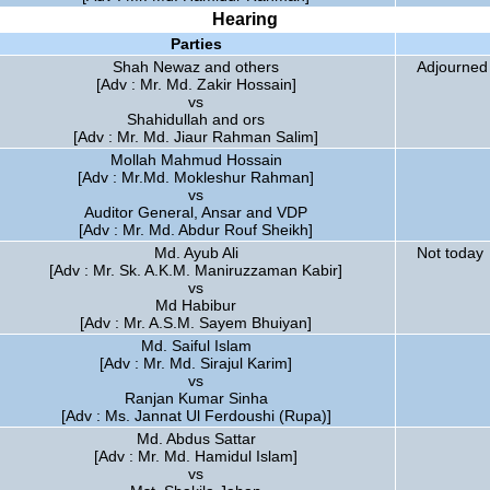
Hearing
Parties
Shah Newaz and others
Adjourned 
[Adv : Mr. Md. Zakir Hossain]
vs
Shahidullah and ors
[Adv : Mr. Md. Jiaur Rahman Salim]
Mollah Mahmud Hossain
[Adv : Mr.Md. Mokleshur Rahman]
vs
Auditor General, Ansar and VDP
[Adv : Mr. Md. Abdur Rouf Sheikh]
Md. Ayub Ali
Not today
[Adv : Mr. Sk. A.K.M. Maniruzzaman Kabir]
vs
Md Habibur
[Adv : Mr. A.S.M. Sayem Bhuiyan]
Md. Saiful Islam
[Adv : Mr. Md. Sirajul Karim]
vs
Ranjan Kumar Sinha
[Adv : Ms. Jannat Ul Ferdoushi (Rupa)]
Md. Abdus Sattar
[Adv : Mr. Md. Hamidul Islam]
vs