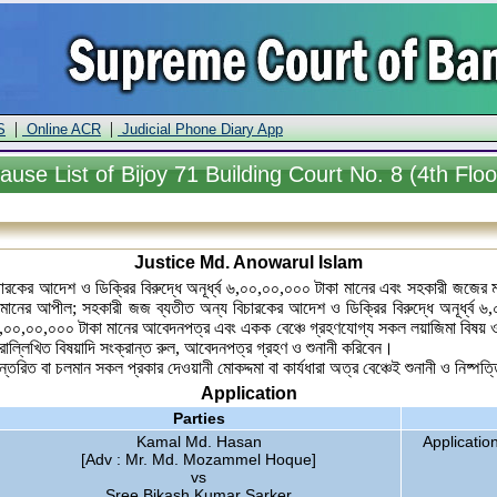
|
|
S
Online ACR
Judicial Phone Diary App
ause
List of Bijoy 71 Building Court No. 8 (4th Floo
Justice Md. Anowarul Islam
ারকের আদেশ ও ডিক্রির বিরুদ্ধে অনূর্ধ্ব ৬,০০,০০,০০০ টাকা মানের এবং সহকারী জজের মা
াকা মানের আপীল; সহকারী জজ ব্যতীত অন্য বিচারকের আদেশ ও ডিক্রির বিরুদ্ধে অনূর্ধ্
ধ্ব ৬,০০,০০,০০০ টাকা মানের আবেদনপত্র এবং একক বেঞ্চে গ্রহণযোগ্য সকল লয়াজিমা বিষয় ও
োল্লিখিত বিষয়াদি সংক্রান্ত রুল, আবেদনপত্র গ্রহণ ও শুনানী করিবেন।
নান্তরিত বা চলমান সকল প্রকার দেওয়ানী মোকদ্দমা বা কার্যধারা অত্র বেঞ্চেই শুনানী ও নিষ্প
Application
Parties
Kamal Md. Hasan
Applicatio
[Adv : Mr. Md. Mozammel Hoque]
vs
Sree Bikash Kumar Sarker