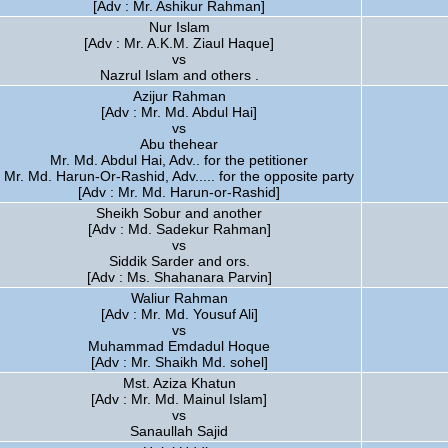
[Adv : Mr. Ashikur Rahman]
Nur Islam
[Adv : Mr. A.K.M. Ziaul Haque]
vs
Nazrul Islam and others .
Azijur Rahman
[Adv : Mr. Md. Abdul Hai]
vs
Abu thehear
Mr. Md. Abdul Hai, Adv.. for the petitioner
Mr. Md. Harun-Or-Rashid, Adv..... for the opposite party
[Adv : Mr. Md. Harun-or-Rashid]
Sheikh Sobur and another
[Adv : Md. Sadekur Rahman]
vs
Siddik Sarder and ors.
[Adv : Ms. Shahanara Parvin]
Waliur Rahman
[Adv : Mr. Md. Yousuf Ali]
vs
Muhammad Emdadul Hoque
[Adv : Mr. Shaikh Md. sohel]
Mst. Aziza Khatun
[Adv : Mr. Md. Mainul Islam]
vs
Sanaullah Sajid