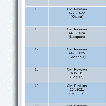
15
Civil Revision
4779/2022
(Khulna)
16
Civil Revision
4466/2024
(Naogaon)
17
Civil Revision
4429/2025
(Chandpur)
18
Civil Revision
63/2011
(Bogura)
19
Civil Revision
204/2021
(Barguna)
20
Civil Revision