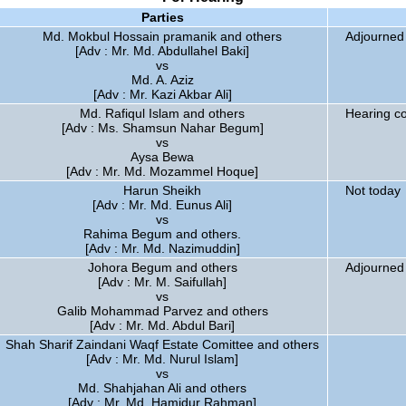
Parties
Md. Mokbul Hossain pramanik and others
Adjourned 
[Adv : Mr. Md. Abdullahel Baki]
vs
Md. A. Aziz
[Adv : Mr. Kazi Akbar Ali]
Md. Rafiqul Islam and others
Hearing c
[Adv : Ms. Shamsun Nahar Begum]
vs
Aysa Bewa
[Adv : Mr. Md. Mozammel Hoque]
Harun Sheikh
Not today
[Adv : Mr. Md. Eunus Ali]
vs
Rahima Begum and others.
[Adv : Mr. Md. Nazimuddin]
Johora Begum and others
Adjourned 
[Adv : Mr. M. Saifullah]
vs
Galib Mohammad Parvez and others
[Adv : Mr. Md. Abdul Bari]
Shah Sharif Zaindani Waqf Estate Comittee and others
[Adv : Mr. Md. Nurul Islam]
vs
Md. Shahjahan Ali and others
[Adv : Mr. Md. Hamidur Rahman]