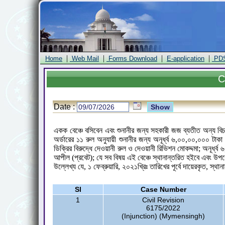
|
|
|
|
Home
Web Mail
Forms Download
E-application
PD
C
Date :
একক বেঞ্চে বসিবেন এবং শুনানীর জন্য সহকারী জজ ব্যতীত অন্য বিচ
অর্ডারের ১১ রুল অনুযায়ী শুনানীর জন্য অনূর্ধ্ব ৬,০০,০০,০০০ ট
ডিক্রির বিরুদ্ধে দেওয়ানী রুল ও দেওয়ানী রিভিশন মোকদ্দমা; অনূর্
আপীল (প্রবেট); যে সব বিষয় এই বেঞ্চে স্থানান্তরিত হইবে এবং উপর
উল্লেখ্য যে, ১ ফেব্রুয়ারি, ২০২১খ্রিঃ তারিখের পূর্বে দায়েরকৃত, স্থা
Sl
Case Number
1
Civil Revision
6175/2022
(Injunction) (Mymensingh)